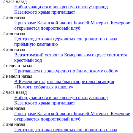
2 часа назад
Набор учащихся в воскресную школу: приход
Казанского храма приглашает
2 дня назад
При храме Казанской иконы Божией Матери в Кемерове
открывается подростковый клуб
2 дня назад
Центр подготовки церковных специалистов начал
приёмную кампанию
3 дня назад
Верхотомский острог: в Кемеровском округе состоится
крестный ход
2 недели назад
Приглашаем на экскурсию по Знаменскому собору
2 недели назад
В Кемерове стартовала благотворительная акция
«Помоги собраться в школу»
2 часа назад
Набор учащихся в воскресную школу: приход
Казанского храма приглашает
2 дня назад
При храме Казанской иконы Божией Матери в Кемерове
открывается подростковый клуб
2 дня назад
Центр подготовки церковных специалистов начал