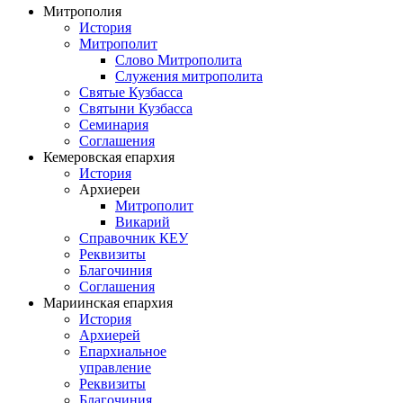
Митрополия
История
Митрополит
Слово Митрополита
Служения митрополита
Святые Кузбасса
Святыни Кузбасса
Семинария
Соглашения
Кемеровская епархия
История
Архиереи
Митрополит
Викарий
Справочник КЕУ
Реквизиты
Благочиния
Соглашения
Мариинская епархия
История
Архиерей
Епархиальное
управление
Реквизиты
Благочиния