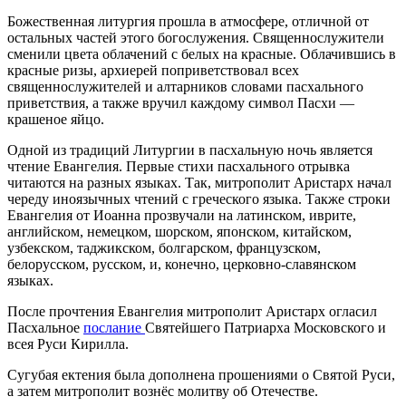
Божественная литургия прошла в атмосфере, отличной от
остальных частей этого богослужения. Священнослужители
сменили цвета облачений с белых на красные. Облачившись в
красные ризы, архиерей поприветствовал всех
священнослужителей и алтарников словами пасхального
приветствия, а также вручил каждому символ Пасхи —
крашеное яйцо.
Одной из традиций Литургии в пасхальную ночь является
чтение Евангелия. Первые стихи пасхального отрывка
читаются на разных языках. Так, митрополит Аристарх начал
череду иноязычных чтений с греческого языка. Также строки
Евангелия от Иоанна прозвучали на латинском, иврите,
английском, немецком, шорском, японском, китайском,
узбекском, таджикском, болгарском, французском,
белорусском, русском, и, конечно, церковно-славянском
языках.
После прочтения Евангелия митрополит Аристарх огласил
Пасхальное
послание
Святейшего Патриарха Московского и
всея Руси Кирилла.
Сугубая ектения была дополнена прошениями о Святой Руси,
а затем митрополит вознёс молитву об Отечестве.