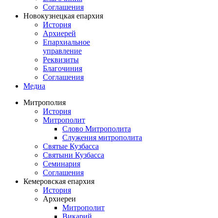
Соглашения
Новокузнецкая епархия
История
Архиерей
Епархиальное
управление
Реквизиты
Благочиния
Соглашения
Медиа
Митрополия
История
Митрополит
Слово Митрополита
Служения митрополита
Святые Кузбасса
Святыни Кузбасса
Семинария
Соглашения
Кемеровская епархия
История
Архиереи
Митрополит
Викарий