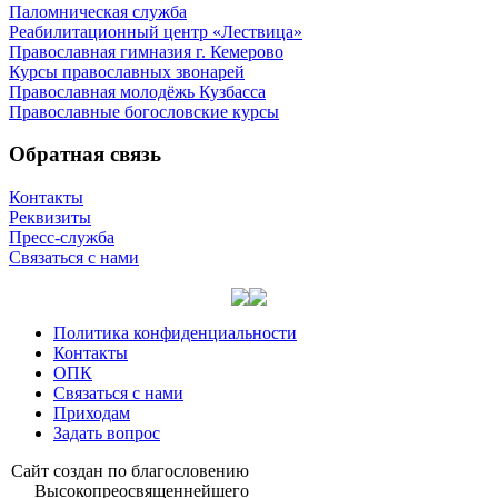
Паломническая служба
Реабилитационный центр «Лествица»
Православная гимназия г. Кемерово
Курсы православных звонарей
Православная молодёжь Кузбасса
Православные богословские курсы
Обратная связь
Контакты
Реквизиты
Пресс-служба
Связаться с нами
Политика конфиденциальности
Контакты
ОПК
Связаться с нами
Приходам
Задать вопрос
Сайт со­здан по бла­го­сло­ве­нию
Вы­со­ко­прео­свя­щен­ней­ше­го