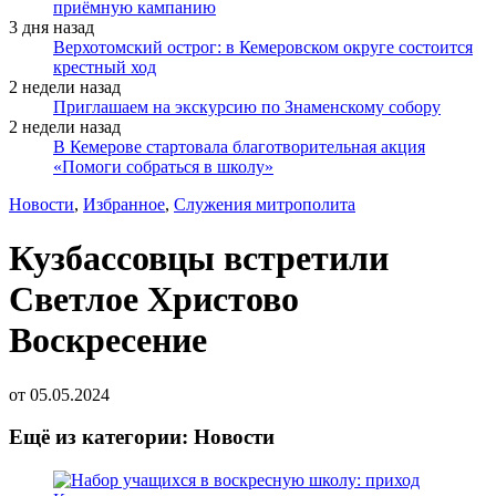
приёмную кампанию
3 дня назад
Верхотомский острог: в Кемеровском округе состоится
крестный ход
2 недели назад
Приглашаем на экскурсию по Знаменскому собору
2 недели назад
В Кемерове стартовала благотворительная акция
«Помоги собраться в школу»
Новости
,
Избранное
,
Служения митрополита
Кузбассовцы встретили
Светлое Христово
Воскресение
от
05.05.2024
Ещё из категории: Новости