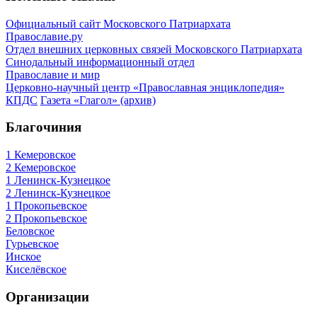
Официальный сайт Московского Патриархата
Православие.ру
Отдел внешних церковных связей Московского Патриархата
Синодальный информационный отдел
Православие и мир
Церковно-научный центр «Православная энциклопедия»
КПДС
Газета «Глагол» (архив)
Благочиния
1 Кемеровское
2 Кемеровское
1 Ленинск-Кузнецкое
2 Ленинск-Кузнецкое
1 Прокопьевское
2 Прокопьевское
Беловское
Гурьевское
Инское
Киселёвское
Организации