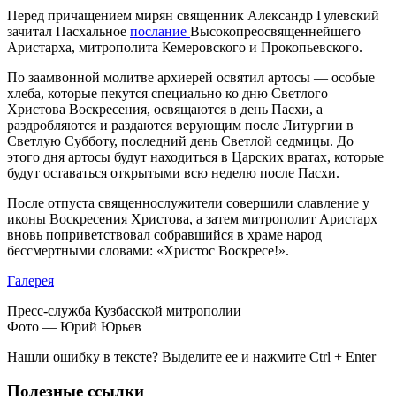
Перед причащением мирян священник Александр Гулевский
зачитал Пасхальное
послание
Высокопреосвященнейшего
Аристарха, митрополита Кемеровского и Прокопьевского.
По заамвонной молитве архиерей освятил артосы — особые
хлеба, которые пекутся специально ко дню Светлого
Христова Воскресения, освящаются в день Пасхи, а
раздробляются и раздаются верующим после Литургии в
Светлую Субботу, последний день Светлой седмицы. До
этого дня артосы будут находиться в Царских вратах, которые
будут оставаться открытыми всю неделю после Пасхи.
После отпуста священнослужители совершили славление у
иконы Воскресения Христова, а затем митрополит Аристарх
вновь поприветствовал собравшийся в храме народ
бессмертными словами: «Христос Воскресе!».
Галерея
Пресс-служба Кузбасской митрополии
Фото — Юрий Юрьев
Нашли ошибку в тексте? Выделите ее и нажмите
Ctrl
+
Enter
Полезные ссылки