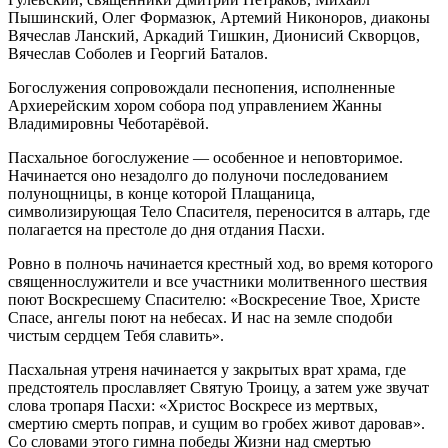
Пышинский, Олег Формазюк, Артемий Никоноров, диаконы
Вячеслав Ланский, Аркадий Тишкин, Дионисий Скворцов,
Вячеслав Соболев и Георгий Баталов.
Богослужения сопровождали песнопения, исполненные
Архиерейским хором собора под управлением Жанны
Владимировны Чеботарёвой.
Пасхальное богослужение — особенное и неповторимое.
Начинается оно незадолго до полуночи последованием
полунощницы, в конце которой Плащаница,
символизирующая Тело Спасителя, переносится в алтарь, где
полагается на престоле до дня отдания Пасхи.
Ровно в полночь начинается крестный ход, во время которого
священнослужители и все участники молитвенного шествия
поют Воскресшему Спасителю: «Воскресение Твое, Христе
Спасе, ангелы поют на небесах. И нас на земле сподоби
чистым сердцем Тебя славить».
Пасхальная утреня начинается у закрытых врат храма, где
предстоятель прославляет Святую Троицу, а затем уже звучат
слова тропаря Пасхи: «Христос Воскресе из мертвых,
смертию смерть поправ, и сущим во гробех живот даровав».
Со словами этого гимна победы Жизни над смертью