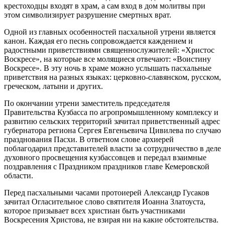
крестоходцы входят в храм, а сам вход в дом молитвы при
этом символизирует разрушение смертных врат.
Одной из главных особенностей пасхальной утрени является
канон. Каждая его песнь сопровождается каждением и
радостными приветствиями священнослужителей: «Христос
Воскресе», на которые все молящиеся отвечают: «Воистину
Воскресе». В эту ночь в храме можно услышать пасхальные
приветствия на разных языках: церковно-славянском, русском,
греческом, латыни и других.
По окончании утрени заместитель председателя
Правительства Кузбасса по агропромышленному комплексу и
развитию сельских территорий зачитал приветственный адрес
губернатора региона Сергея Евгеньевича Цивилева по случаю
празднования Пасхи. В ответном слове архиерей
поблагодарил представителей власти за сотрудничество в деле
духовного просвещения кузбассовцев и передал взаимные
поздравления с Праздником праздников главе Кемеровской
области.
Перед пасхальными часами протоиерей Александр Гусаков
зачитал Огласительное слово святителя Иоанна Златоуста,
которое призывает всех христиан быть участниками
Воскресения Христова, не взирая ни на какие обстоятельства.