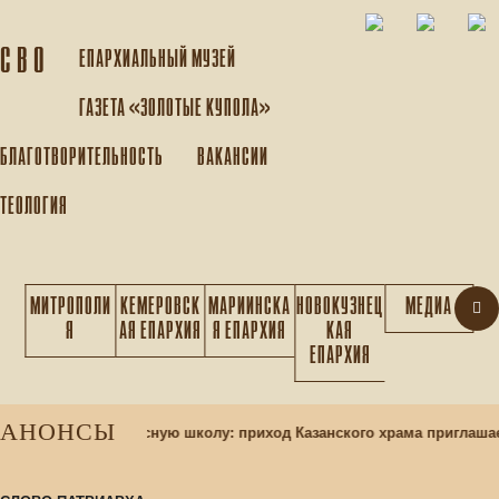
С В О
ЕПАРХИАЛЬНЫЙ МУЗEЙ
ГАЗЕТА «ЗОЛОТЫЕ КУПОЛА»
БЛАГОТВОРИТЕЛЬНОСТЬ
ВАКАНСИИ
ТЕОЛОГИЯ
МИТРОПОЛИ
КЕМЕРОВСК
МАРИИНСКА
НОВОКУЗНЕЦ
МЕДИА
Я
АЯ ЕПАРХИЯ
Я ЕПАРХИЯ
КАЯ
ЕПАРХИЯ
АНОНСЫ
чащихся в воскресную школу: приход Казанского храма приглашает