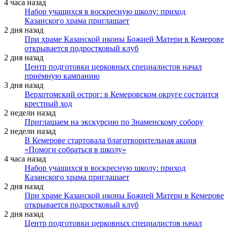
4 часа назад
Набор учащихся в воскресную школу: приход
Казанского храма приглашает
2 дня назад
При храме Казанской иконы Божией Матери в Кемерове
открывается подростковый клуб
2 дня назад
Центр подготовки церковных специалистов начал
приёмную кампанию
3 дня назад
Верхотомский острог: в Кемеровском округе состоится
крестный ход
2 недели назад
Приглашаем на экскурсию по Знаменскому собору
2 недели назад
В Кемерове стартовала благотворительная акция
«Помоги собраться в школу»
4 часа назад
Набор учащихся в воскресную школу: приход
Казанского храма приглашает
2 дня назад
При храме Казанской иконы Божией Матери в Кемерове
открывается подростковый клуб
2 дня назад
Центр подготовки церковных специалистов начал