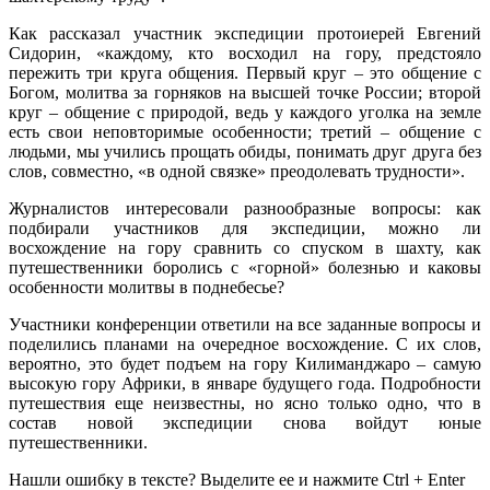
Как рассказал участник экспедиции протоиерей Евгений
Сидорин, «каждому, кто восходил на гору, предстояло
пережить три круга общения. Первый круг – это общение с
Богом, молитва за горняков на высшей точке России; второй
круг – общение с природой, ведь у каждого уголка на земле
есть свои неповторимые особенности; третий – общение с
людьми, мы учились прощать обиды, понимать друг друга без
слов, совместно, «в одной связке» преодолевать трудности».
Журналистов интересовали разнообразные вопросы: как
подбирали участников для экспедиции, можно ли
восхождение на гору сравнить со спуском в шахту, как
путешественники боролись с «горной» болезнью и каковы
особенности молитвы в поднебесье?
Участники конференции ответили на все заданные вопросы и
поделились планами на очередное восхождение. С их слов,
вероятно, это будет подъем на гору Килиманджаро – самую
высокую гору Африки, в январе будущего года. Подробности
путешествия еще неизвестны, но ясно только одно, что в
состав новой экспедиции снова войдут юные
путешественники.
Нашли ошибку в тексте? Выделите ее и нажмите
Ctrl
+
Enter