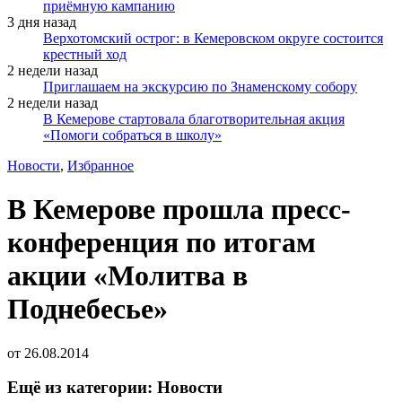
приёмную кампанию
3 дня назад
Верхотомский острог: в Кемеровском округе состоится
крестный ход
2 недели назад
Приглашаем на экскурсию по Знаменскому собору
2 недели назад
В Кемерове стартовала благотворительная акция
«Помоги собраться в школу»
Новости
,
Избранное
В Кемерове прошла пресс-
конференция по итогам
акции «Молитва в
Поднебесье»
от
26.08.2014
Ещё из категории: Новости