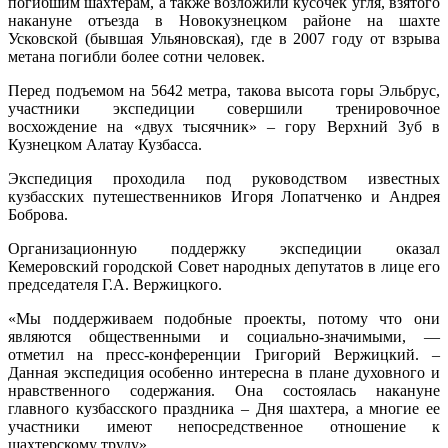
погибшим шахтерам, а также возложили кусочек угля, взятого
накануне отъезда в Новокузнецком районе на шахте
Усковской (бывшая Ульяновская), где в 2007 году от взрыва
метана погибли более сотни человек.
Перед подъемом на 5642 метра, такова высота горы Эльбрус,
участники экспедиции совершили тренировочное
восхождение на «двух тысячник» – гору Верхний Зуб в
Кузнецком Алатау Кузбасса.
Экспедиция проходила под руководством известных
кузбасских путешественников Игоря Лопатченко и Андрея
Боброва.
Организационную поддержку экспедиции оказал
Кемеровский городской Совет народных депутатов в лице его
председателя Г.А. Вержицкого.
«Мы поддерживаем подобные проекты, потому что они
являются общественными и социально-значимыми, —
отметил на пресс-конференции Григорий Вержицкий. –
Данная экспедиция особенно интересна в плане духовного и
нравственного содержания. Она состоялась накануне
главного кузбасского праздника – Дня шахтера, а многие ее
участники имеют непосредственное отношение к
шахтерскому труду».