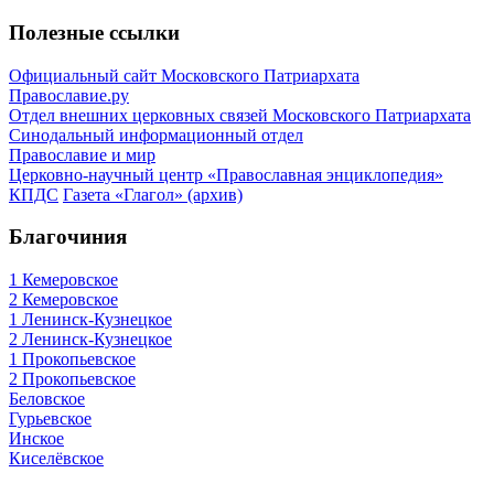
Полезные ссылки
Официальный сайт Московского Патриархата
Православие.ру
Отдел внешних церковных связей Московского Патриархата
Синодальный информационный отдел
Православие и мир
Церковно-научный центр «Православная энциклопедия»
КПДС
Газета «Глагол» (архив)
Благочиния
1 Кемеровское
2 Кемеровское
1 Ленинск-Кузнецкое
2 Ленинск-Кузнецкое
1 Прокопьевское
2 Прокопьевское
Беловское
Гурьевское
Инское
Киселёвское