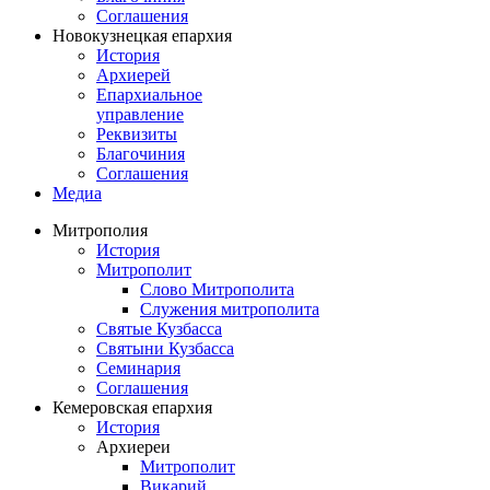
Соглашения
Новокузнецкая епархия
История
Архиерей
Епархиальное
управление
Реквизиты
Благочиния
Соглашения
Медиа
Митрополия
История
Митрополит
Слово Митрополита
Служения митрополита
Святые Кузбасса
Святыни Кузбасса
Семинария
Соглашения
Кемеровская епархия
История
Архиереи
Митрополит
Викарий