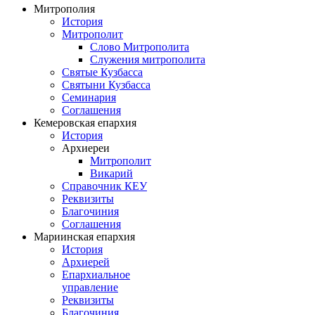
Митрополия
История
Митрополит
Слово Митрополита
Служения митрополита
Святые Кузбасса
Святыни Кузбасса
Семинария
Соглашения
Кемеровская епархия
История
Архиереи
Митрополит
Викарий
Справочник КЕУ
Реквизиты
Благочиния
Соглашения
Мариинская епархия
История
Архиерей
Епархиальное
управление
Реквизиты
Благочиния