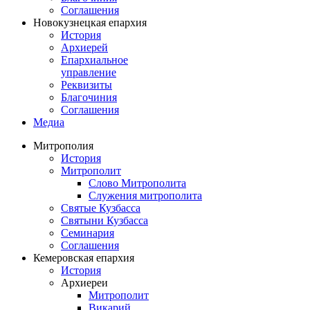
Соглашения
Новокузнецкая епархия
История
Архиерей
Епархиальное
управление
Реквизиты
Благочиния
Соглашения
Медиа
Митрополия
История
Митрополит
Слово Митрополита
Служения митрополита
Святые Кузбасса
Святыни Кузбасса
Семинария
Соглашения
Кемеровская епархия
История
Архиереи
Митрополит
Викарий