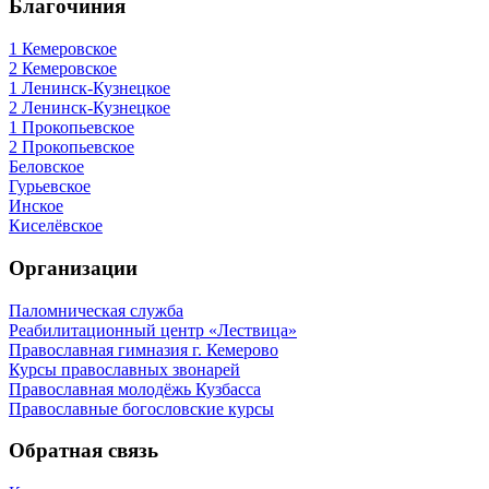
Благочиния
1 Кемеровское
2 Кемеровское
1 Ленинск-Кузнецкое
2 Ленинск-Кузнецкое
1 Прокопьевское
2 Прокопьевское
Беловское
Гурьевское
Инское
Киселёвское
Организации
Паломническая служба
Реабилитационный центр «Лествица»
Православная гимназия г. Кемерово
Курсы православных звонарей
Православная молодёжь Кузбасса
Православные богословские курсы
Обратная связь