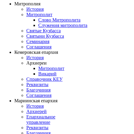
Митрополия
История
Митрополит
Слово Митрополита
Служения митрополита
Святые Кузбасса
Святыни Кузбасса
Семинария
Соглашения
Кемеровская епархия
История
Архиереи
Митрополит
Викарий
Справочник КЕУ
Реквизиты
Благочиния
Соглашения
Мариинская епархия
История
Архиерей
Епархиальное
управление
Реквизиты
Благочиния