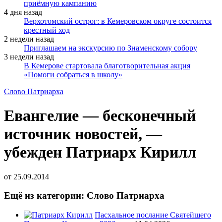
приёмную кампанию
4 дня назад
Верхотомский острог: в Кемеровском округе состоится
крестный ход
2 недели назад
Приглашаем на экскурсию по Знаменскому собору
3 недели назад
В Кемерове стартовала благотворительная акция
«Помоги собраться в школу»
Слово Патриарха
Евангелие — бесконечный
источник новостей, —
убежден Патриарх Кирилл
от
25.09.2014
Ещё из категории: Слово Патриарха
Пасхальное послание Святейшего