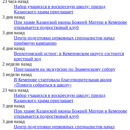
23 часа назад
Набор учащихся в воскресную школу: приход
Казанского храма приглашает
3 дня назад
При храме Казанской иконы Божией Матери в Кемерове
открывается подростковый клуб
3 дня назад
Центр подготовки церковных специалистов начал
приёмную кампанию
4 дня назад
Верхотомский острог: в Кемеровском округе состоится
крестный ход
2 недели назад
Приглашаем на экскурсию по Знаменскому собору
3 недели назад
В Кемерове стартовала благотворительная акция
«Помоги собраться в школу»
23 часа назад
Набор учащихся в воскресную школу: приход
Казанского храма приглашает
3 дня назад
При храме Казанской иконы Божией Матери в Кемерове
открывается подростковый клуб
3 дня назад
Центр подготовки церковных специалистов начал