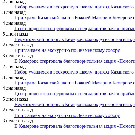
2 дня назад
Набор учащихся в воскресную школу: приход Казанского
3 дня назад
При храме Казанской иконы Божией Матери в Кемерове 
4 дня назад
Центр подготовки церковных специалистов начал приё
5 дней назад
Верхотомский острог: в Кемеровском округе состоится к
2 недели назад
Приглашаем на экскурсию по Знаменскому собору
3 недели назад
В Кемерове стартовала благотворительная акция «Помоги
2 дня назад
Набор учащихся в воскресную школу: приход Казанского
3 дня назад
При храме Казанской иконы Божией Матери в Кемерове 
4 дня назад
Центр подготовки церковных специалистов начал приё
5 дней назад
Верхотомский острог: в Кемеровском округе состоится к
2 недели назад
Приглашаем на экскурсию по Знаменскому собору
3 недели назад
В Кемерове стартовала благотворительная акция «Помоги