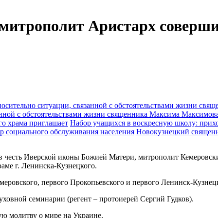
митрополит Аристарх соверши
анной с обстоятельствами жизни священника Максима Максимов
Набор учащихся в воскресную школу: прихо
Новокузнецкий священн
я в честь Иверской иконы Божией Матери, митрополит Кемеровс
аме г. Ленинска-Кузнецкого.
меровского, первого Прокопьевского и первого Ленинск-Кузнец
уховной семинарии (регент – протоиерей Сергий Гудков).
ю молитву о мире на Украине.