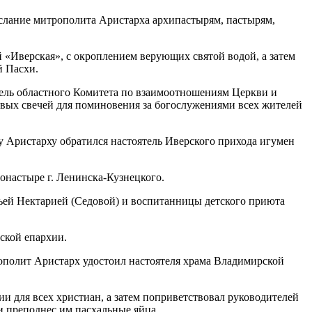
ослание митрополита Аристарха архипастырям, пастырям,
 «Иверская», с окроплением верующих святой водой, а затем
й Пасхи.
атель областного Комитета по взаимоотношениям Церкви и
ковых свечей для поминовения за богослужениями всех жителей
у Аристарху обратился настоятель Иверского прихода игумен
онастыре г. Ленинска-Кузнецкого.
ньей Нектарией (Седовой) и воспитанницы детского приюта
ской епархии.
ополит Аристарх удостоил настоятеля храма Владимирской
ии для всех христиан, а затем поприветствовал руководителей
и преподнес им пасхальные яйца.