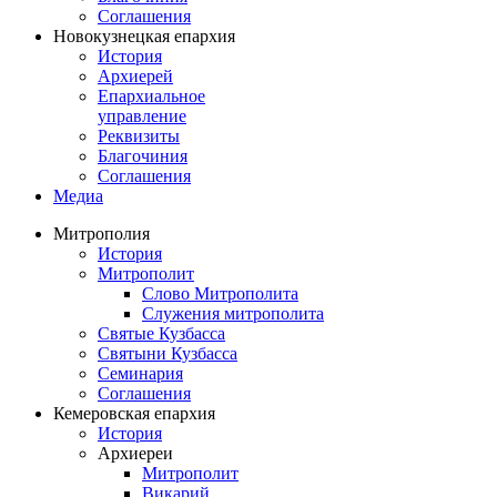
Соглашения
Новокузнецкая епархия
История
Архиерей
Епархиальное
управление
Реквизиты
Благочиния
Соглашения
Медиа
Митрополия
История
Митрополит
Слово Митрополита
Служения митрополита
Святые Кузбасса
Святыни Кузбасса
Семинария
Соглашения
Кемеровская епархия
История
Архиереи
Митрополит
Викарий