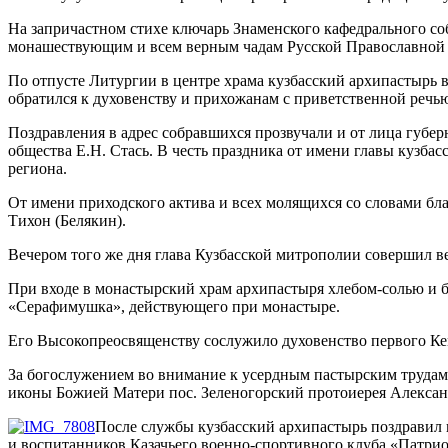
На запричастном стихе ключарь Знаменского кафедрального со
монашествующим и всем верным чадам Русской Православной 
По отпусте Литургии в центре храма кузбасский архипастырь 
обратился к духовенству и прихожанам с приветственной речь
Поздравления в адрес собравшихся прозвучали и от лица губер
общества Е.Н. Стась. В честь праздника от имени главы кузба
региона.
От имени приходского актива и всех молящихся со словами бл
Тихон (Белякин).
Вечером того же дня глава Кузбасской митрополии совершил 
При входе в монастырский храм архипастыря хлебом-солью и б
«Серафимушка», действующего при монастыре.
Его Высокопреосвященству сослужило духовенство первого Ке
За богослужением во внимание к усердным пастырским трудам 
иконы Божией Матери пос. Зеленогорский протоиерея Алексан
После службы кузбасский архипастырь поздравил в
и воспитанников Казачьего военно-спортивного клуба «Патрио