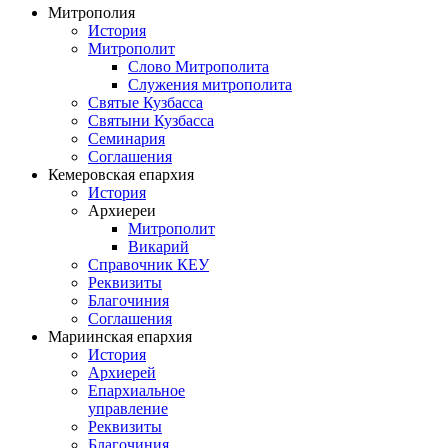
Митрополия
История
Митрополит
Слово Митрополита
Служения митрополита
Святые Кузбасса
Святыни Кузбасса
Семинария
Соглашения
Кемеровская епархия
История
Архиереи
Митрополит
Викарий
Справочник КЕУ
Реквизиты
Благочиния
Соглашения
Мариинская епархия
История
Архиерей
Епархиальное
управление
Реквизиты
Благочиния