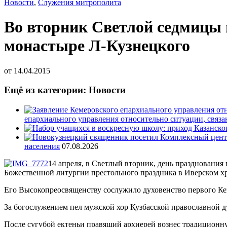
Новости
,
Служения митрополита
Во вторник Светлой седмицы 
монастыре Л-Кузнецкого
от
14.04.2015
Ещё из категории: Новости
епархиального управления относительно ситуации, связ
населения
07.08.2026
14 апреля, в Светлый вторник, день праздновани
Божественной литургии престольного праздника в Иверском хр
Его Высокопреосвященству сослужило духовенство первого Ке
За богослужением пел мужской хор Кузбасской православной д
После сугубой ектеньи правящий архиерей вознес традиционну