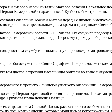
бора г. Кемерово иерей Виталий Макаров огласил Пасхальное п
Церкви Кемеровской епархии и всей Кузбасской митрополии.
возглавил славление Божией Матери перед Ее иконой, именуемой
ю, поздравив их с престольным днем храма и праздником Светло
натора Кемеровской области А.Г. Тулеева. Их озвучила председ
сского региона она передала в дар Иверскому приходу набор вос
агодарности за службу и назидательную проповедь к митрополит
вечернее богослужение в Свято-Серафимо-Покровском женском м
укетом цветов встретили насельницы обители во главе с игуме
меровского и третьего Ленинск-Кузнецкого благочиний Кемеров
во славу Церкви Христовой и в связи с праздником Пасхи митр
дра Еркунова права ношения палицы.
сех с праздником Светлой Пасхи, рассказав о его особом значен
т» из пос. Крапивинский, которые молились за богослужением, 