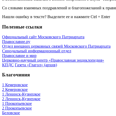
Со словами взаимных поздравлений и благопожеланий к правя
Нашли ошибку в тексте? Выделите ее и нажмите
Ctrl
+
Enter
Полезные ссылки
Официальный сайт Московского Патриархата
Православие.ру
Отдел внешних церковных связей Московского Патриархата
Синодальный информационный отдел
Православие и мир
Церковно-научный центр «Православная энциклопедия»
КПДС
Газета «Глагол» (архив)
Благочиния
1 Кемеровское
2 Кемеровское
1 Ленинск-Кузнецкое
2 Ленинск-Кузнецкое
1 Прокопьевское
2 Прокопьевское
Беловское