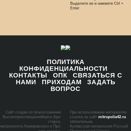
Выделите ее и нажмите
Ctrl
+
Enter
ПОЛИТИКА
КОНФИДЕНЦИАЛЬНОСТИ
КОНТАКТЫ
ОПК
СВЯЗАТЬСЯ С
НАМИ
ПРИХОДАМ
ЗАДАТЬ
ВОПРОС
Сайт со­здан по бла­го­сло­ве­нию
При ис­поль­зо­ва­нии ма­те­ри­а­лов
Вы­со­ко­прео­свя­щен­ней­ше­го Ари­
ссыл­ка на сайт
mitropolia42.ru
стар­ха,
обя­за­тель­на.
мит­ро­по­ли­та Ке­ме­ров­ско­го и Про­
Куз­бас­ская мит­ро­по­лия Рус­ской
ко­пьев­ско­го,
Пра­во­слав­ной Церк­ви