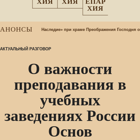
ХИЯ
ХИЯ
ЕПАР
ХИЯ
АНОНСЫ
льтурный центр «Наследие» при храме Преображения Господня об
АКТУАЛЬНЫЙ РАЗГОВОР
О важности
преподавания в
учебных
заведениях России
Основ