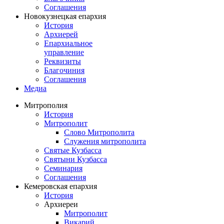
Соглашения
Новокузнецкая епархия
История
Архиерей
Епархиальное
управление
Реквизиты
Благочиния
Соглашения
Медиа
Митрополия
История
Митрополит
Слово Митрополита
Служения митрополита
Святые Кузбасса
Святыни Кузбасса
Семинария
Соглашения
Кемеровская епархия
История
Архиереи
Митрополит
Викарий