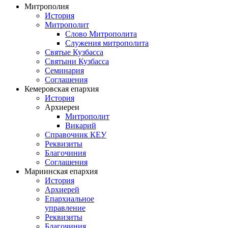
Митрополия
История
Митрополит
Слово Митрополита
Служения митрополита
Святые Кузбасса
Святыни Кузбасса
Семинария
Соглашения
Кемеровская епархия
История
Архиереи
Митрополит
Викарий
Справочник КЕУ
Реквизиты
Благочиния
Соглашения
Мариинская епархия
История
Архиерей
Епархиальное
управление
Реквизиты
Благочиния