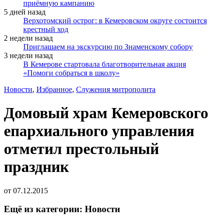
приёмную кампанию
5 дней назад
Верхотомский острог: в Кемеровском округе состоится
крестный ход
2 недели назад
Приглашаем на экскурсию по Знаменскому собору
3 недели назад
В Кемерове стартовала благотворительная акция
«Помоги собраться в школу»
Новости
,
Избранное
,
Служения митрополита
Домовый храм Кемеровского
епархиального управления
отметил престольный
праздник
от
07.12.2015
Ещё из категории: Новости