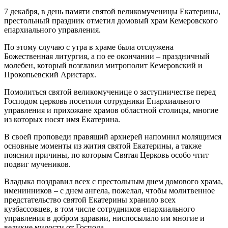
7 декабря, в день памяти святой великомученицы Екатерины,
престольный праздник отметил домовый храм Кемеровского
епархиального управления.
По этому случаю с утра в храме была отслужена
Божественная литургия, а по ее окончании – праздничный
молебен, который возглавил митрополит Кемеровский и
Прокопьевский Аристарх.
Помолиться святой великомученице о заступничестве перед
Господом церковь посетили сотрудники Епархиального
управления и прихожане храмов областной столицы, многие
из которых носят имя Екатерина.
В своей проповеди правящий архиерей напомнил молящимся
основные моменты из жития святой Екатерины, а также
пояснил причины, по которым Святая Церковь особо чтит
подвиг мучеников.
Владыка поздравил всех с престольным днем домового храма,
именинников – с днем ангела, пожелал, чтобы молитвенное
предстательство святой Екатерины хранило всех
кузбассовцев, в том числе сотрудников епархиального
управления в добром здравии, ниспосылало им многие и
великие милости от Господа.