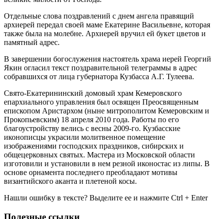
Отдельные слова поздравлений с днем ангела правящий
архиерей передал своей маме Екатерине Васильевне, которая
также была на молебне. Архиерей вручил ей букет цветов и
памятный адрес.
В завершении богослужения настоятель храма иерей Георгий
Якин огласил текст поздравительной телеграммы в адрес
собравшихся от лица губернатора Кузбасса А.Г. Тулеева.
Свято-Екатерининский домовый храм Кемеровского
епархиального управления был освящен Преосвященным
епископом Аристархом (ныне митрополитом Кемеровским и
Прокопьевским) 18 апреля 2010 года. Работы по его
благоустройству велись с весны 2009-го. Кузбасские
иконописцы украсили молитвенное помещение
изображениями господских праздников, сибирских и
общецерковных святых. Мастера из Московской области
изготовили и установили в нем резной иконостас из липы. В
основе орнамента последнего преобладают мотивы
византийского аканта и плетеной косы.
Нашли ошибку в тексте? Выделите ее и нажмите
Ctrl
+
Enter
Полезные ссылки