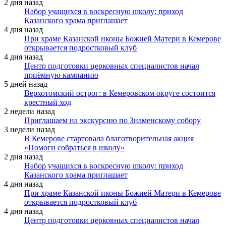
2 дня назад
Набор учащихся в воскресную школу: приход
Казанского храма приглашает
4 дня назад
При храме Казанской иконы Божией Матери в Кемерове
открывается подростковый клуб
4 дня назад
Центр подготовки церковных специалистов начал
приёмную кампанию
5 дней назад
Верхотомский острог: в Кемеровском округе состоится
крестный ход
2 недели назад
Приглашаем на экскурсию по Знаменскому собору
3 недели назад
В Кемерове стартовала благотворительная акция
«Помоги собраться в школу»
2 дня назад
Набор учащихся в воскресную школу: приход
Казанского храма приглашает
4 дня назад
При храме Казанской иконы Божией Матери в Кемерове
открывается подростковый клуб
4 дня назад
Центр подготовки церковных специалистов начал