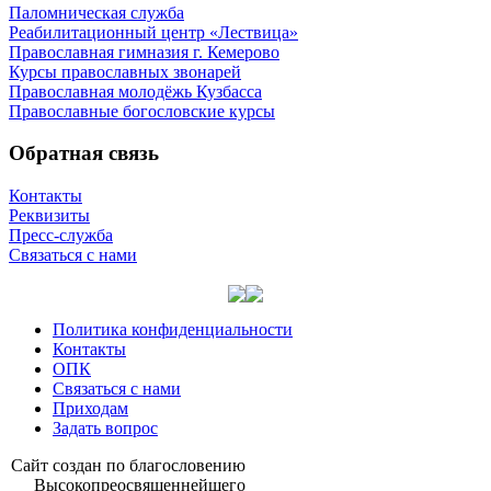
Паломническая служба
Реабилитационный центр «Лествица»
Православная гимназия г. Кемерово
Курсы православных звонарей
Православная молодёжь Кузбасса
Православные богословские курсы
Обратная связь
Контакты
Реквизиты
Пресс-служба
Связаться с нами
Политика конфиденциальности
Контакты
ОПК
Связаться с нами
Приходам
Задать вопрос
Сайт со­здан по бла­го­сло­ве­нию
Вы­со­ко­прео­свя­щен­ней­ше­го