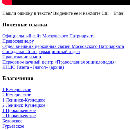
Нашли ошибку в тексте? Выделите ее и нажмите
Ctrl
+
Enter
Полезные ссылки
Официальный сайт Московского Патриархата
Православие.ру
Отдел внешних церковных связей Московского Патриархата
Синодальный информационный отдел
Православие и мир
Церковно-научный центр «Православная энциклопедия»
КПДС
Газета «Глагол» (архив)
Благочиния
1 Кемеровское
2 Кемеровское
1 Ленинск-Кузнецкое
2 Ленинск-Кузнецкое
1 Прокопьевское
2 Прокопьевское
Беловское
Гурьевское