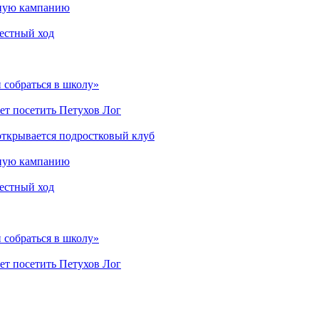
мную кампанию
рестный ход
 собраться в школу»
ет посетить Петухов Лог
открывается подростковый клуб
мную кампанию
рестный ход
 собраться в школу»
ет посетить Петухов Лог