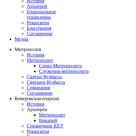
История
Архиерей
Епархиальное
управление
Реквизиты
Благочиния
Соглашения
Медиа
Митрополия
История
Митрополит
Слово Митрополита
Служения митрополита
Святые Кузбасса
Святыни Кузбасса
Семинария
Соглашения
Кемеровская епархия
История
Архиереи
Митрополит
Викарий
Справочник КЕУ
Реквизиты