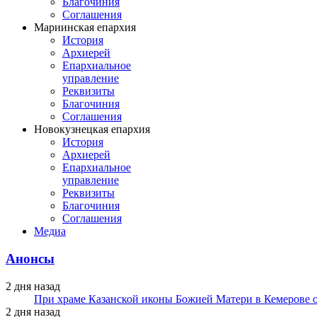
Благочиния
Соглашения
Мариинская епархия
История
Архиерей
Епархиальное
управление
Реквизиты
Благочиния
Соглашения
Новокузнецкая епархия
История
Архиерей
Епархиальное
управление
Реквизиты
Благочиния
Соглашения
Медиа
Анонсы
2 дня назад
При храме Казанской иконы Божией Матери в Кемерове 
2 дня назад