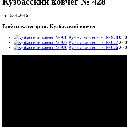
Кузбасский ковчег № 428
от
16.01.2016
Ещё из категории: Кузбасский ковчег
Кузбасский ковчег № 978
03.
Кузбасский ковчег № 977
27.
Кузбасский ковчег № 976
20.