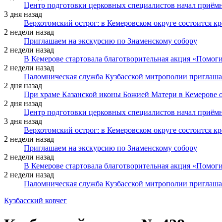
Центр подготовки церковных специалистов начал приё
3 дня назад
Верхотомский острог: в Кемеровском округе состоится к
2 недели назад
Приглашаем на экскурсию по Знаменскому собору
2 недели назад
В Кемерове стартовала благотворительная акция «Помоги
2 недели назад
Паломническая служба Кузбасской митрополии приглаша
2 дня назад
При храме Казанской иконы Божией Матери в Кемерове 
2 дня назад
Центр подготовки церковных специалистов начал приё
3 дня назад
Верхотомский острог: в Кемеровском округе состоится к
2 недели назад
Приглашаем на экскурсию по Знаменскому собору
2 недели назад
В Кемерове стартовала благотворительная акция «Помоги
2 недели назад
Паломническая служба Кузбасской митрополии приглаша
Кузбасский ковчег