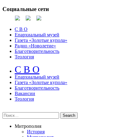
Социальные сети
С В О
Епархиальный музей
Газета «Золотые купола»
Радио «Новолетие»
Благотворительность
Теология
С В О
Епархиальный музeй
Газета «Золотые купола»
Благотворительность
Вакансии
Теология
Митрополия
История