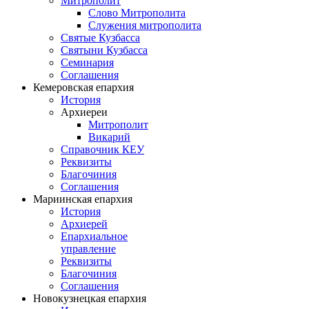
Митрополит
Слово Митрополита
Служения митрополита
Святые Кузбасса
Святыни Кузбасса
Семинария
Соглашения
Кемеровская епархия
История
Архиереи
Митрополит
Викарий
Справочник КЕУ
Реквизиты
Благочиния
Соглашения
Мариинская епархия
История
Архиерей
Епархиальное
управление
Реквизиты
Благочиния
Соглашения
Новокузнецкая епархия