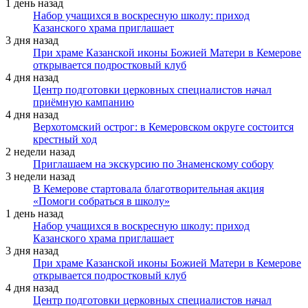
1 день назад
Набор учащихся в воскресную школу: приход
Казанского храма приглашает
3 дня назад
При храме Казанской иконы Божией Матери в Кемерове
открывается подростковый клуб
4 дня назад
Центр подготовки церковных специалистов начал
приёмную кампанию
4 дня назад
Верхотомский острог: в Кемеровском округе состоится
крестный ход
2 недели назад
Приглашаем на экскурсию по Знаменскому собору
3 недели назад
В Кемерове стартовала благотворительная акция
«Помоги собраться в школу»
1 день назад
Набор учащихся в воскресную школу: приход
Казанского храма приглашает
3 дня назад
При храме Казанской иконы Божией Матери в Кемерове
открывается подростковый клуб
4 дня назад
Центр подготовки церковных специалистов начал