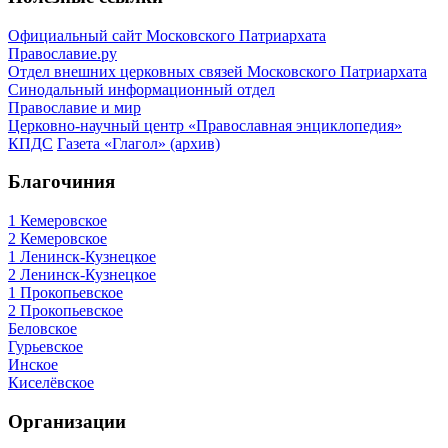
Официальный сайт Московского Патриархата
Православие.ру
Отдел внешних церковных связей Московского Патриархата
Синодальный информационный отдел
Православие и мир
Церковно-научный центр «Православная энциклопедия»
КПДС
Газета «Глагол» (архив)
Благочиния
1 Кемеровское
2 Кемеровское
1 Ленинск-Кузнецкое
2 Ленинск-Кузнецкое
1 Прокопьевское
2 Прокопьевское
Беловское
Гурьевское
Инское
Киселёвское
Организации