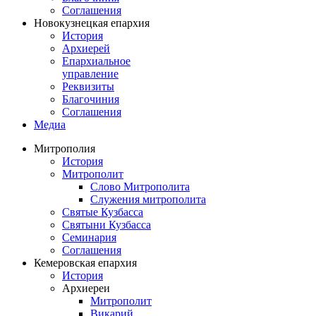
Соглашения
Новокузнецкая епархия
История
Архиерей
Епархиальное
управление
Реквизиты
Благочиния
Соглашения
Медиа
Митрополия
История
Митрополит
Слово Митрополита
Служения митрополита
Святые Кузбасса
Святыни Кузбасса
Семинария
Соглашения
Кемеровская епархия
История
Архиереи
Митрополит
Викарий