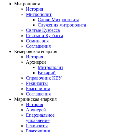
Митрополия
История
Митрополит
Слово Митрополита
Служения митрополита
Святые Кузбасса
Святыни Кузбасса
Семинария
Соглашения
Кемеровская епархия
История
Архиереи
Митрополит
Викарий
Справочник КЕУ
Реквизиты
Благочиния
Соглашения
Мариинская епархия
История
Архиерей
Епархиальное
управление
Реквизиты
Благочиния