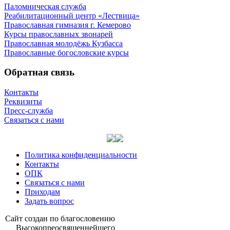
Паломническая служба
Реабилитационный центр «Лествица»
Православная гимназия г. Кемерово
Курсы православных звонарей
Православная молодёжь Кузбасса
Православные богословские курсы
Обратная связь
Контакты
Реквизиты
Пресс-служба
Связаться с нами
Политика конфиденциальности
Контакты
ОПК
Связаться с нами
Приходам
Задать вопрос
Сайт со­здан по бла­го­сло­ве­нию
Вы­со­ко­прео­свя­щен­ней­ше­го