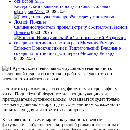
Кемеровский священник напутствовал молодых
офицеров МЧС
06.08.2026
Священнослужитель провёл встречу с жителями Лесной
Поляны
06.08.2026
Епископ Новокузнецкий и Таштагольский Владимир
совершил литию по протоиерею Михаилу Римару
05.08.2026
В Кузбасской православной духовной семинарии со
следующей недели начнет свою работу факультатив по
изучению китайского языка.
Постигать грамматику, лексику, фонетику и иероглифику
языка Поднебесной будут все желающие учащиеся и
преподаватели духовной школы. Осваиваться будет только
базовый уровень, который дает собеседникам возможность
понять друг друга и ответить на вопросы.
Как пояснили в семинарии, актуальность введения
факультатива обусловлена возросшей ролью иностранных
языков в наше время, а также углублением экономических,