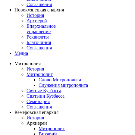
Соглашения
Новокузнецкая епархия
История
Архиерей
Епархиальное
управление
Реквизиты
Благочиния
Соглашения
Медиа
Митрополия
История
Митрополит
Слово Митрополита
Служения митрополита
Святые Кузбасса
Святыни Кузбасса
Семинария
Соглашения
Кемеровская епархия
История
Архиереи
Митрополит
Викарий