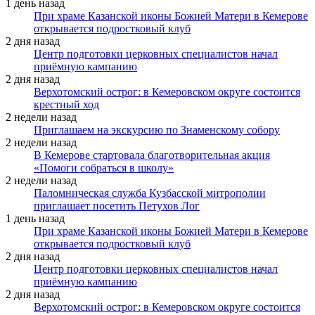
1 день назад
При храме Казанской иконы Божией Матери в Кемерове
открывается подростковый клуб
2 дня назад
Центр подготовки церковных специалистов начал
приёмную кампанию
2 дня назад
Верхотомский острог: в Кемеровском округе состоится
крестный ход
2 недели назад
Приглашаем на экскурсию по Знаменскому собору
2 недели назад
В Кемерове стартовала благотворительная акция
«Помоги собраться в школу»
2 недели назад
Паломническая служба Кузбасской митрополии
приглашает посетить Петухов Лог
1 день назад
При храме Казанской иконы Божией Матери в Кемерове
открывается подростковый клуб
2 дня назад
Центр подготовки церковных специалистов начал
приёмную кампанию
2 дня назад
Верхотомский острог: в Кемеровском округе состоится