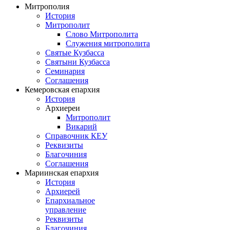
Митрополия
История
Митрополит
Слово Митрополита
Служения митрополита
Святые Кузбасса
Святыни Кузбасса
Семинария
Соглашения
Кемеровская епархия
История
Архиереи
Митрополит
Викарий
Справочник КЕУ
Реквизиты
Благочиния
Соглашения
Мариинская епархия
История
Архиерей
Епархиальное
управление
Реквизиты
Благочиния