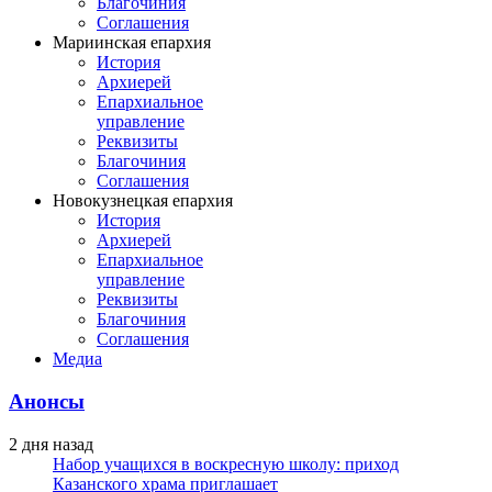
Благочиния
Соглашения
Мариинская епархия
История
Архиерей
Епархиальное
управление
Реквизиты
Благочиния
Соглашения
Новокузнецкая епархия
История
Архиерей
Епархиальное
управление
Реквизиты
Благочиния
Соглашения
Медиа
Анонсы
2 дня назад
Набор учащихся в воскресную школу: приход
Казанского храма приглашает