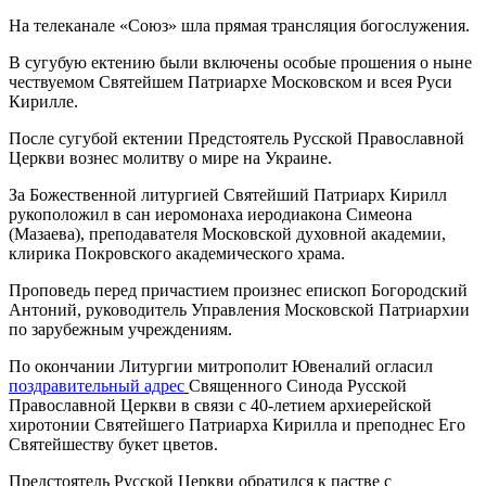
На телеканале «Союз» шла прямая трансляция богослужения.
В сугубую ектению были включены особые прошения о ныне
чествуемом Святейшем Патриархе Московском и всея Руси
Кирилле.
После сугубой ектении Предстоятель Русской Православной
Церкви вознес молитву о мире на Украине.
За Божественной литургией Святейший Патриарх Кирилл
рукоположил в сан иеромонаха иеродиакона Симеона
(Мазаева), преподавателя Московской духовной академии,
клирика Покровского академического храма.
Проповедь перед причастием произнес епископ Богородский
Антоний, руководитель Управления Московской Патриархии
по зарубежным учреждениям.
По окончании Литургии митрополит Ювеналий огласил
поздравительный адрес
Священного Синода Русской
Православной Церкви в связи с 40-летием архиерейской
хиротонии Святейшего Патриарха Кирилла и преподнес Его
Святейшеству букет цветов.
Предстоятель Русской Церкви обратился к пастве с