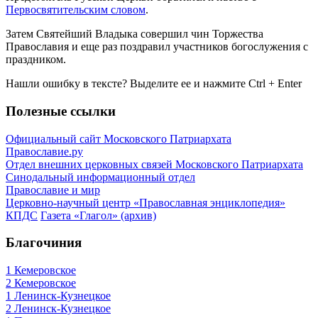
Первосвятительским словом
.
Затем Святейший Владыка совершил чин Торжества
Православия и еще раз поздравил участников богослужения с
праздником.
Нашли ошибку в тексте? Выделите ее и нажмите
Ctrl
+
Enter
Полезные ссылки
Официальный сайт Московского Патриархата
Православие.ру
Отдел внешних церковных связей Московского Патриархата
Синодальный информационный отдел
Православие и мир
Церковно-научный центр «Православная энциклопедия»
КПДС
Газета «Глагол» (архив)
Благочиния
1 Кемеровское
2 Кемеровское
1 Ленинск-Кузнецкое
2 Ленинск-Кузнецкое