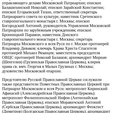
управляющего делами Московской Патриархии; епископ
Балашихинский Николай; епископ Зарайский Константин;
епископ Егорьевский Тихон, ответственный секретарь
Патриаршего совета по культуре, наместник Сретенского
ставропигиального монастыря г. Москвы; епископ
Богородский Антоний, руководитель Управления Московской
Патриархии по зарубежным учреждениям; епископ
Бронницкий Парамон, наместник Донского
ставропигиального монастыря г. Москвы; секретарь
Патриарха Московского и всея Руси по г. Москве протоиерей
Владимир Диваков; ключарь Храма Христа Спасителя
протоиерей Михаил Рязанцев; заместитель председателя
ОВЦС протоиерей Николай Балашов; архимандрит Мириан
(Шенгелия) (Грузинская Православная Церковь), клирик
храма св. вмч. Георгия в Малых Грузинах г. Москвы;
духовенство Московской епархии.
Предстоятелю Русской Православной Церкви сослужили
также представители Поместных Православных Церквей при
Патриархе Московском и всея Руси: митрополит Киринский
Афанасий (Александрийская Православная Церковь);
митрополит Филиппопольский Нифон (Антиохийская
Православная Церковь); епископ Моравичский Антоний
(Сербская Православная Церковь); архимандрит Феоктист
(Димитров) (Болгарская Православная Церковь); архимандрит