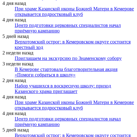
4 дня назад
При храме Казанской иконы Божией Матери в Кемерове
открывается подростковый клуб
4 дня назад
Центр подготовки церковных специалистов начал
приёмную кампанию
5 дней назад
Верхотомский острог: в Кемеровском округе состоится
крестный ход
2 недели назад
Приглашаем на экскурсию по Знаменскому собору
3 недели назад
В Кемерове стартовала благотворительная акция
«Помоги собраться в школу»
2 дня назад
Набор учащихся в воскресную школу: приход
Казанского храма приглашает
4 дня назад
При храме Казанской иконы Божией Матери в Кемерове
открывается подростковый клуб
4 дня назад
Центр подготовки церковных специалистов начал
приёмную кампанию
5 дней назад
Верхотомский острог: в Кемеровском округе состоится