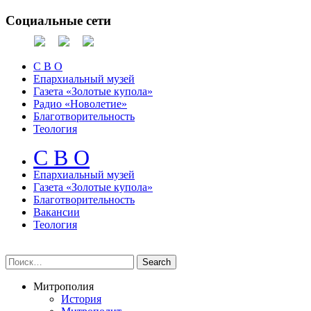
Социальные сети
С В О
Епархиальный музей
Газета «Золотые купола»
Радио «Новолетие»
Благотворительность
Теология
С В О
Епархиальный музeй
Газета «Золотые купола»
Благотворительность
Вакансии
Теология
Митрополия
История