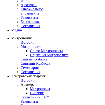
История
Архиерей
Епархиальное
управление
Реквизиты
Благочиния
Соглашения
Медиа
Митрополия
История
Митрополит
Слово Митрополита
Служения митрополита
Святые Кузбасса
Святыни Кузбасса
Семинария
Соглашения
Кемеровская епархия
История
Архиереи
Митрополит
Викарий
Справочник КЕУ
Реквизиты