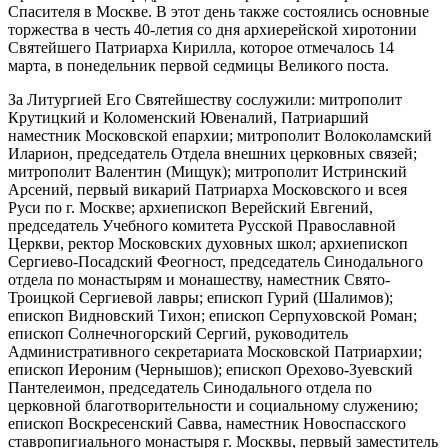
Спасителя в Москве.
В этот день также состоялись основные
торжества в честь 40-летия со дня архиерейской хиротонии
Святейшего Патриарха Кирилла, которое отмечалось 14
марта, в понедельник первой седмицы Великого поста.
За Литургией Его Святейшеству сослужили: митрополит
Крутицкий и Коломенский Ювеналий, Патриарший
наместник Московской епархии; митрополит Волоколамский
Иларион, председатель Отдела внешних церковных связей;
митрополит Валентин (Мищук); митрополит Истринский
Арсений, первый викарий Патриарха Московского и всея
Руси по г. Москве; архиепископ Верейский Евгений,
председатель Учебного комитета Русской Православной
Церкви, ректор Московских духовных школ; архиепископ
Сергиево-Посадский Феогност, председатель Синодального
отдела по монастырям и монашеству, наместник Свято-
Троицкой Сергиевой лавры; епископ Гурий (Шалимов);
епископ Видновский Тихон; епископ Серпуховской Роман;
епископ Солнечногорский Сергий, руководитель
Административного секретариата Московской Патриархии;
епископ Иероним (Чернышов); епископ Орехово-Зуевский
Пантелеимон, председатель Синодального отдела по
церковной благотворительности и социальному служению;
епископ Воскресенский Савва, наместник Новоспасского
ставропигиального монастыря г. Москвы, первый заместитель