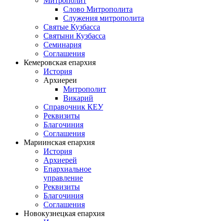
Митрополит
Слово Митрополита
Служения митрополита
Святые Кузбасса
Святыни Кузбасса
Семинария
Соглашения
Кемеровская епархия
История
Архиереи
Митрополит
Викарий
Справочник КЕУ
Реквизиты
Благочиния
Соглашения
Мариинская епархия
История
Архиерей
Епархиальное
управление
Реквизиты
Благочиния
Соглашения
Новокузнецкая епархия