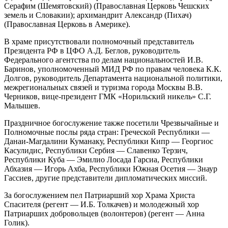
Серафим (Шемятовский) (Православная Церковь Чешских
земель и Словакии); архимандрит Александр (Пихач)
(Православная Церковь в Америке).
В храме присутствовали полномочный представитель
Президента РФ в ЦФО А.Д. Беглов, руководитель
Федерального агентства по делам национальностей И.В.
Баринов, уполномоченный МИД РФ по правам человека К.К.
Долгов, руководитель Департамента национальной политики,
межрегиональных связей и туризма города Москвы В.В.
Черников, вице-президент ГМК «Норильский никель» С.Г.
Малышев.
Праздничное богослужение также посетили Чрезвычайные и
Полномочные послы ряда стран: Греческой Республики —
Данаи-Магдалини Куманаку, Республики Кипр — Георгиос
Касулидис, Республики Сербия — Славенко Терзич,
Республики Куба — Эмилио Лосада Гарсиа, Республики
Абхазия — Игорь Ахба, Республики Южная Осетия — Знаур
Гассиев, другие представители дипломатических миссий.
За богослужением пел Патриарший хор Храма Христа
Спасителя (регент — И.Б. Толкачев) и молодежный хор
Патриарших добровольцев (волонтеров) (регент — Анна
Голик).