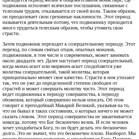
подвижник исполняет всяческие послушания, связанные с
телесным трудом, отказывается от своей воли. Таким образом,
он преодолевает свои греховные наклонности. Этот период
называется деятельным потому, что подвижнику приходится
много трудиться телесным образом, чтобы утомить свои
страсти.
Затем подвижник переходит к созерцательному периоду. Этот
переход, по словам святых отцов, опытных монахов,
подвижников, в том числе и современных, может занимать
около двадцати лет. Далее наступает период созерцательный,
когда монах-аскет или мирянин-аскет сподобляется уже
молитвы созерцательной, такой молитвы, которая
принципиально меняет свое качество. Страсти в нем утихают
так, что он уже до определенной степени свободен от
страстей и может совершать молитву чисто. Этот период
ведет подвижника к периоду совершенства, к периоду
обожения, который совершенно нельзя описать. Об этом
говорит и преподобный Макарий Великий, указывая на то,
что он бывал в таких состояниях, о которых ничего не может
сказать словом. Этот период совершенства не заканчивается
никогда, потому что Бог бесконечно велик. И если человек
хочет уподобиться Богу, то он будет делать это бесконечно
долго. Это не значит, что это бесконечно плохо. Наоборот. Мы
можем бесконечно возрастать и уподобляться Богу. Поэтому