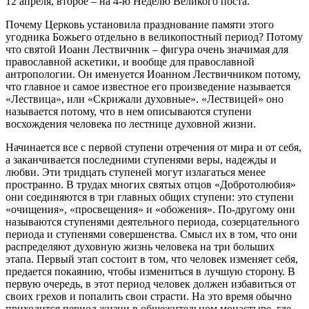
12 апреля, второе – на 4-ю Неделю Великого поста.
Почему Церковь установила празднование памяти этого
угодника Божьего отдельно в великопостный период? Потому
что святой Иоанн Лествичник – фигура очень значимая для
православной аскетики, и вообще для православной
антропологии. Он именуется Иоанном Лествичником потому,
что главное и самое известное его произведение называется
«Лествица», или «Скрижали духовные». «Лествицей» оно
называется потому, что в нем описываются ступени
восхождения человека по лестнице духовной жизни.
Начинается все с первой ступени отречения от мира и от себя,
а заканчивается последними ступенями веры, надежды и
любви. Эти тридцать ступеней могут излагаться менее
пространно. В трудах многих святых отцов «Добротолюбия»
они соединяются в три главных общих ступени: это ступени
«очищения», «просвещения» и «обожения». По-другому они
называются ступенями деятельного периода, созерцательного
периода и ступенями совершенства. Смысл их в том, что они
распределяют духовную жизнь человека на три больших
этапа. Первый этап состоит в том, что человек изменяет себя,
предается покаянию, чтобы измениться в лучшую сторону. В
первую очередь, в этот период человек должен избавиться от
своих грехов и попалить свои страсти. На это время обычно
приходится период жизни в общежительном монастыре, где