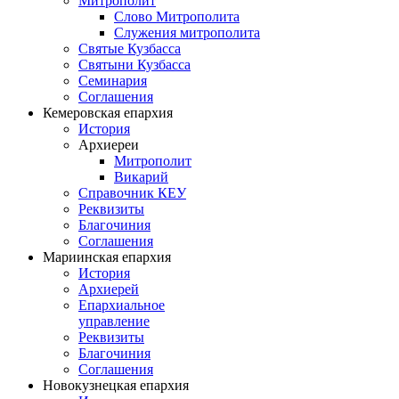
Митрополит
Слово Митрополита
Служения митрополита
Святые Кузбасса
Святыни Кузбасса
Семинария
Соглашения
Кемеровская епархия
История
Архиереи
Митрополит
Викарий
Справочник КЕУ
Реквизиты
Благочиния
Соглашения
Мариинская епархия
История
Архиерей
Епархиальное
управление
Реквизиты
Благочиния
Соглашения
Новокузнецкая епархия