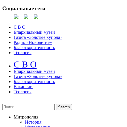
Социальные сети
С В О
Епархиальный музей
Газета «Золотые купола»
Радио «Новолетие»
Благотворительность
Теология
С В О
Епархиальный музeй
Газета «Золотые купола»
Благотворительность
Вакансии
Теология
Митрополия
История