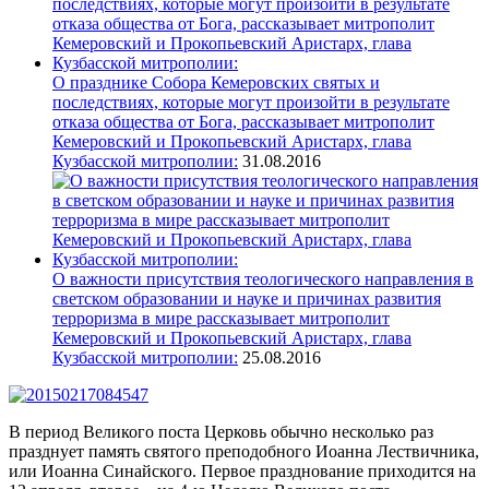
О празднике Собора Кемеровских святых и
последствиях, которые могут произойти в результате
отказа общества от Бога, рассказывает митрополит
Кемеровский и Прокопьевский Аристарх, глава
Кузбасской митрополии:
31.08.2016
О важности присутствия теологического направления в
светском образовании и науке и причинах развития
терроризма в мире рассказывает митрополит
Кемеровский и Прокопьевский Аристарх, глава
Кузбасской митрополии:
25.08.2016
В период Великого поста Церковь обычно несколько раз
празднует память святого преподобного Иоанна Лествичника,
или Иоанна Синайского. Первое празднование приходится на