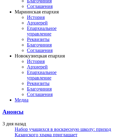
Благочиния
Соглашения
Мариинская епархия
История
Архиерей
Епархиальное
управление
Реквизиты
Благочиния
Соглашения
Новокузнецкая епархия
История
Архиерей
Епархиальное
управление
Реквизиты
Благочиния
Соглашения
Медиа
Анонсы
3 дня назад
Набор учащихся в воскресную школу: приход
Казанского храма приглашает