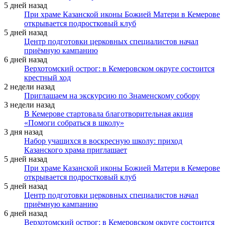
5 дней назад
При храме Казанской иконы Божией Матери в Кемерове
открывается подростковый клуб
5 дней назад
Центр подготовки церковных специалистов начал
приёмную кампанию
6 дней назад
Верхотомский острог: в Кемеровском округе состоится
крестный ход
2 недели назад
Приглашаем на экскурсию по Знаменскому собору
3 недели назад
В Кемерове стартовала благотворительная акция
«Помоги собраться в школу»
3 дня назад
Набор учащихся в воскресную школу: приход
Казанского храма приглашает
5 дней назад
При храме Казанской иконы Божией Матери в Кемерове
открывается подростковый клуб
5 дней назад
Центр подготовки церковных специалистов начал
приёмную кампанию
6 дней назад
Верхотомский острог: в Кемеровском округе состоится