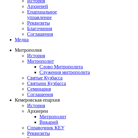
История
Архиерей
Епархиальное
управление
Реквизиты
Благочиния
Соглашения
Медиа
Митрополия
История
Митрополит
Слово Митрополита
Служения митрополита
Святые Кузбасса
Святыни Кузбасса
Семинария
Соглашения
Кемеровская епархия
История
Архиереи
Митрополит
Викарий
Справочник КЕУ
Реквизиты