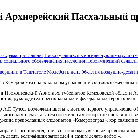
й Архиерейский Пасхальный п
Набор учащихся в воскресную школу: прихо
Новокузнецкий священн
Молебен в день 96-летия воздушно-десан
я, в Кемеровском епархиальном управлении состоялся ежегодны
 Прокопьевский Аристарх, губернатор Кемеровской области А.Г
енство, руководители региональных и федеральных территориал
р А.Г. Тулеев возложили цветы к могиле первого управляющего
ьного комплекса, а затем посетили сам собор, где поставили с
ружина православных следопытов «Кемеровоград», хор священно
мира и благополучия, призвал соблюдать вековые православные 
ать десять величайших заповедей и самим делать добро!».