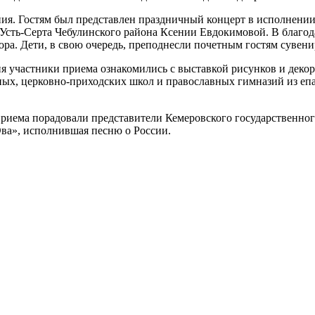
ия. Гостям был представлен праздничный концерт в исполнении
сть-Серта Чебулинского района Ксении Евдокимовой. В благода
ра. Дети, в свою очередь, преподнесли почетным гостям сувен
ия участники приема ознакомились с выставкой рисунков и деко
ных, церковно-приходских школ и православных гимназий из еп
приема порадовали представители Кемеровского государственног
Эва», исполнившая песню о России.