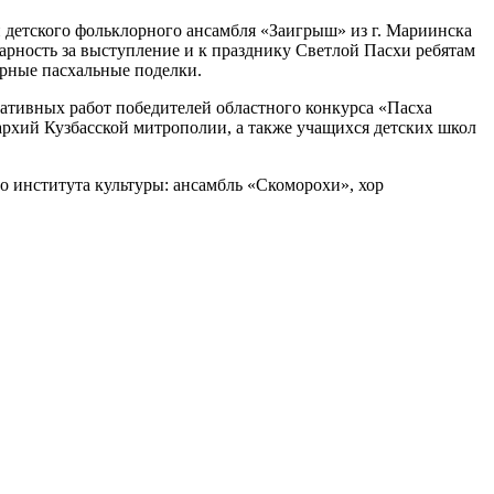
 детского фольклорного ансамбля «Заигрыш» из г. Мариинска
рность за выступление и к празднику Светлой Пасхи ребятам
ирные пасхальные поделки.
ративных работ победителей областного конкурса «Пасха
архий Кузбасской митрополии, а также учащихся детских школ
о института культуры: ансамбль «Скоморохи», хор