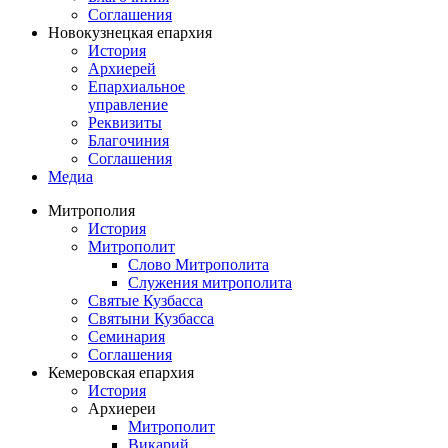
Соглашения
Новокузнецкая епархия
История
Архиерей
Епархиальное
управление
Реквизиты
Благочиния
Соглашения
Медиа
Митрополия
История
Митрополит
Слово Митрополита
Служения митрополита
Святые Кузбасса
Святыни Кузбасса
Семинария
Соглашения
Кемеровская епархия
История
Архиереи
Митрополит
Викарий