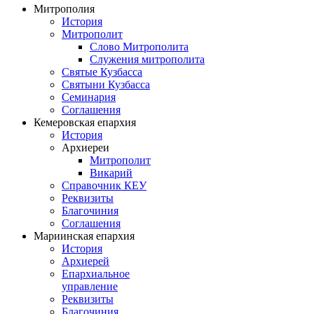
Митрополия
История
Митрополит
Слово Митрополита
Служения митрополита
Святые Кузбасса
Святыни Кузбасса
Семинария
Соглашения
Кемеровская епархия
История
Архиереи
Митрополит
Викарий
Справочник КЕУ
Реквизиты
Благочиния
Соглашения
Мариинская епархия
История
Архиерей
Епархиальное
управление
Реквизиты
Благочиния