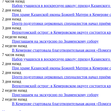
7 часов назад
Набор учащихся в воскресную школу: приход Казанского
2 дня назад
При храме Казанской иконы Божией Матери в Кемерове 
2 дня назад
Центр подготовки церковных специалистов начал приё
3 дня назад
Верхотомский острог: в Кемеровском округе состоится к
2 недели назад
Приглашаем на экскурсию по Знаменскому собору
2 недели назад
В Кемерове стартовала благотворительная акция «Помоги
7 часов назад
Набор учащихся в воскресную школу: приход Казанского
2 дня назад
При храме Казанской иконы Божией Матери в Кемерове 
2 дня назад
Центр подготовки церковных специалистов начал приё
3 дня назад
Верхотомский острог: в Кемеровском округе состоится к
2 недели назад
Приглашаем на экскурсию по Знаменскому собору
2 недели назад
В Кемерове стартовала благотворительная акция «Помоги