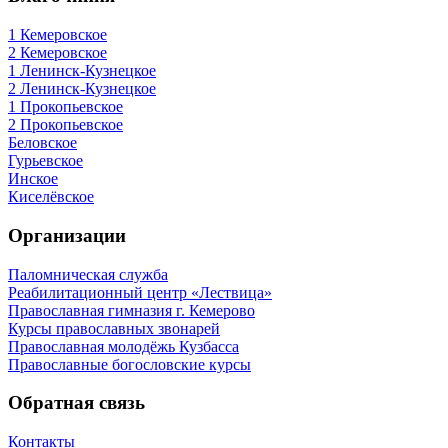
1 Кемеровское
2 Кемеровское
1 Ленинск-Кузнецкое
2 Ленинск-Кузнецкое
1 Прокопьевское
2 Прокопьевское
Беловское
Гурьевское
Инское
Киселёвское
Организации
Паломническая служба
Реабилитационный центр «Лествица»
Православная гимназия г. Кемерово
Курсы православных звонарей
Православная молодёжь Кузбасса
Православные богословские курсы
Обратная связь
Контакты