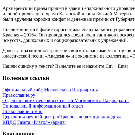
Архиерейский прием прошел в здании епархиального управлен
и юной прихожанки храма Казанской иконы Божией Матери с. У
были вручены коробки конфет и денежные премии от Губернато
После концерта в фойе второго этажа епархиального управлен
Красная – 2016». Он проводился среди воспитанников воскрес
искусств, дошкольных и общеобразовательных учреждений.
Далее за праздничной трапезой своими талантами участников 
классической песни «Академия» и вокалистка из коллектива «
Нашли ошибку в тексте? Выделите ее и нажмите
Ctrl
+
Enter
Полезные ссылки
Официальный сайт Московского Патриархата
Православие.ру
Отдел внешних церковных связей Московского Патриархата
Синодальный информационный отдел
Православие и мир
Церковно-научный центр «Православная энциклопедия»
КПДС
Газета «Глагол» (архив)
Благочиния