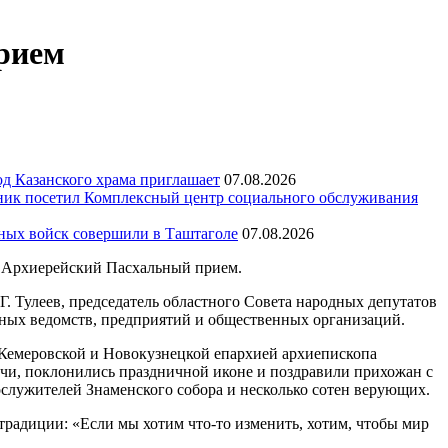
рием
д Казанского храма приглашает
07.08.2026
ик посетил Комплексный центр социального обслуживания
тных войск совершили в Таштаголе
07.08.2026
й Архиерейский Пасхальный прием.
. Тулеев, председатель областного Совета народных депутатов
ьных ведомств, предприятий и общественных организаций.
 Кемеровской и Новокузнецкой епархией архиепископа
вечи, поклонились праздничной иконе и поздравили прихожан с
служителей Знаменского собора и несколько сотен верующих.
традиции: «Если мы хотим что-то изменить, хотим, чтобы мир