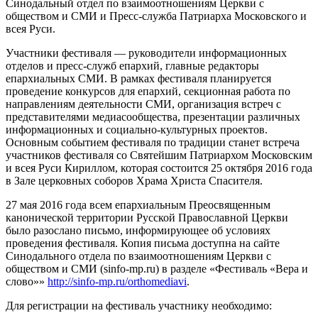
Синодальный отдел по взаимоотношениям Церкви с
обществом и СМИ и Пресс-служба Патриарха Московского и
всея Руси.
Участники фестиваля — руководители информационных
отделов и пресс-служб епархий, главные редакторы
епархиальных СМИ. В рамках фестиваля планируется
проведение конкурсов для епархий, секционная работа по
направлениям деятельности СМИ, организация встреч с
представителями медиасообщества, презентации различных
информационных и социально-культурных проектов.
Основным событием фестиваля по традиции станет встреча
участников фестиваля со Святейшим Патриархом Московским
и всея Руси Кириллом, которая состоится 25 октября 2016 года
в Зале церковных соборов Храма Христа Спасителя.
27 мая 2016 года всем епархиальным Преосвященным
канонической территории Русской Православной Церкви
было разослано письмо, информирующее об условиях
проведения фестиваля. Копия письма доступна на сайте
Синодального отдела по взаимоотношениям Церкви с
обществом и СМИ (sinfo-mp.ru) в разделе «Фестиваль «Вера и
слово»»
http://sinfo-mp.ru/orthomediavi
.
Для регистрации на фестиваль участнику необходимо: