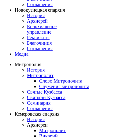
Соглашения
Новокузнецкая епархия
История
Архиерей
Епархиальное
управление
Реквизиты
Благочиния
Соглашения
Медиа
Митрополия
История
Митрополит
Слово Митрополита
Служения митрополита
Святые Кузбасса
Святыни Кузбасса
Семинария
Соглашения
Кемеровская епархия
История
Архиереи
Митрополит
Викарий