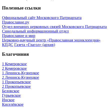
Полезные ссылки
Официальный сайт Московского Патриархата
Православие.ру
Отдел внешних церковных связей Московского Патриархата
Синодальный информационный отдел
Православие и мир
Церковно-научный центр «Православная энциклопедия»
КПДС
Газета «Глагол» (архив)
Благочиния
1 Кемеровское
2 Кемеровское
1 Ленинск-Кузнецкое
2 Ленинск-Кузнецкое
1 Прокопьевское
2 Прокопьевское
Беловское
Гурьевское
Инское
Киселёвское