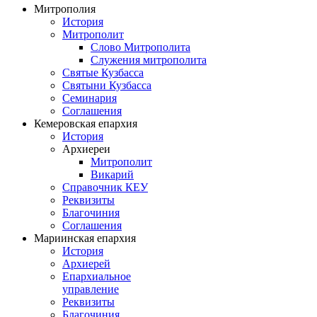
Митрополия
История
Митрополит
Слово Митрополита
Служения митрополита
Святые Кузбасса
Святыни Кузбасса
Семинария
Соглашения
Кемеровская епархия
История
Архиереи
Митрополит
Викарий
Справочник КЕУ
Реквизиты
Благочиния
Соглашения
Мариинская епархия
История
Архиерей
Епархиальное
управление
Реквизиты
Благочиния