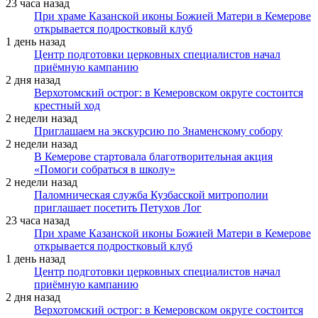
23 часа назад
При храме Казанской иконы Божией Матери в Кемерове
открывается подростковый клуб
1 день назад
Центр подготовки церковных специалистов начал
приёмную кампанию
2 дня назад
Верхотомский острог: в Кемеровском округе состоится
крестный ход
2 недели назад
Приглашаем на экскурсию по Знаменскому собору
2 недели назад
В Кемерове стартовала благотворительная акция
«Помоги собраться в школу»
2 недели назад
Паломническая служба Кузбасской митрополии
приглашает посетить Петухов Лог
23 часа назад
При храме Казанской иконы Божией Матери в Кемерове
открывается подростковый клуб
1 день назад
Центр подготовки церковных специалистов начал
приёмную кампанию
2 дня назад
Верхотомский острог: в Кемеровском округе состоится