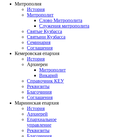
Митрополия
История
Митрополит
Слово Митрополита
Служения митрополита
Святые Кузбасса
Святыни Кузбасса
Семинария
Соглашения
Кемеровская епархия
История
Архиереи
Митрополит
Викарий
Справочник КЕУ
Реквизиты
Благочиния
Соглашения
Мариинская епархия
История
Архиерей
Епархиальное
управление
Реквизиты
Благочиния