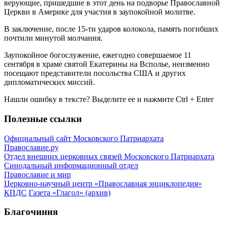
верующие, пришедшие в этот день на подворье Православной
Церкви в Америке для участия в заупокойной молитве.
В заключение, после 15-ти ударов колокола, память погибших
почтили минутой молчания.
Заупокойное богослужение, ежегодно совершаемое 11
сентября в храме святой Екатерины на Всполье, неизменно
посещают представители посольства США и других
дипломатических миссий.
Нашли ошибку в тексте? Выделите ее и нажмите
Ctrl
+
Enter
Полезные ссылки
Официальный сайт Московского Патриархата
Православие.ру
Отдел внешних церковных связей Московского Патриархата
Синодальный информационный отдел
Православие и мир
Церковно-научный центр «Православная энциклопедия»
КПДС
Газета «Глагол» (архив)
Благочиния