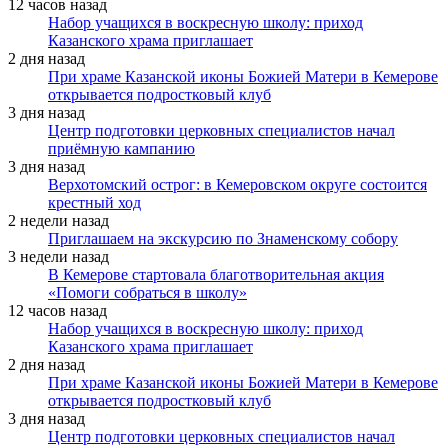
12 часов назад
Набор учащихся в воскресную школу: приход
Казанского храма приглашает
2 дня назад
При храме Казанской иконы Божией Матери в Кемерове
открывается подростковый клуб
3 дня назад
Центр подготовки церковных специалистов начал
приёмную кампанию
3 дня назад
Верхотомский острог: в Кемеровском округе состоится
крестный ход
2 недели назад
Приглашаем на экскурсию по Знаменскому собору
3 недели назад
В Кемерове стартовала благотворительная акция
«Помоги собраться в школу»
12 часов назад
Набор учащихся в воскресную школу: приход
Казанского храма приглашает
2 дня назад
При храме Казанской иконы Божией Матери в Кемерове
открывается подростковый клуб
3 дня назад
Центр подготовки церковных специалистов начал