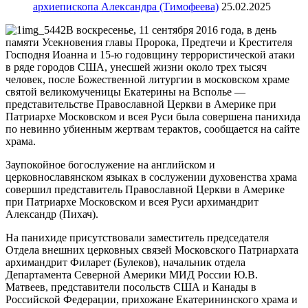
архиепископа Александра (Тимофеева)
25.02.2025
В воскресенье, 11 сентября 2016 года, в день
памяти Усекновения главы Пророка, Предтечи и Крестителя
Господня Иоанна и 15-ю годовщину террористической атаки
в ряде городов США, унесшей жизни около трех тысяч
человек, после Божественной литургии в московском храме
святой великомученицы Екатерины на Всполье —
представительстве Православной Церкви в Америке при
Патриархе Московском и всея Руси была совершена панихида
по невинно убиенным жертвам терактов, сообщается на сайте
храма.
Заупокойное богослужение на английском и
церковнославянском языках в сослужении духовенства храма
совершил представитель Православной Церкви в Америке
при Патриархе Московском и всея Руси архимандрит
Александр (Пихач).
На панихиде присутствовали заместитель председателя
Отдела внешних церковных связей Московского Патриархата
архимандрит Филарет (Булеков), начальник отдела
Департамента Северной Америки МИД России Ю.В.
Матвеев, представители посольств США и Канады в
Российской Федерации, прихожане Екатерининского храма и