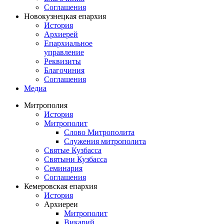
Соглашения
Новокузнецкая епархия
История
Архиерей
Епархиальное
управление
Реквизиты
Благочиния
Соглашения
Медиа
Митрополия
История
Митрополит
Слово Митрополита
Служения митрополита
Святые Кузбасса
Святыни Кузбасса
Семинария
Соглашения
Кемеровская епархия
История
Архиереи
Митрополит
Викарий