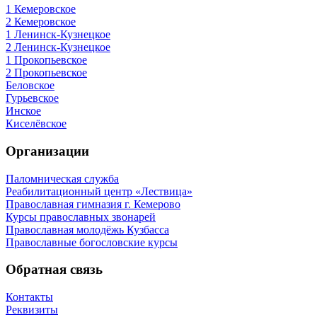
1 Кемеровское
2 Кемеровское
1 Ленинск-Кузнецкое
2 Ленинск-Кузнецкое
1 Прокопьевское
2 Прокопьевское
Беловское
Гурьевское
Инское
Киселёвское
Организации
Паломническая служба
Реабилитационный центр «Лествица»
Православная гимназия г. Кемерово
Курсы православных звонарей
Православная молодёжь Кузбасса
Православные богословские курсы
Обратная связь
Контакты
Реквизиты