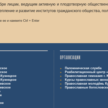
абре лицам, ведущим активную и плодотворную обществен
репление и развитие институтов гражданского общества, п
е ее и нажмите
Ctrl
+
Enter
ОРГАНИЗАЦИИ
ское
Паломническая служба
ское
Реабилитационный центр «
-Кузнецкое
Православная гимназия г.
-Кузнецкое
Курсы православных звон
евское
Православная молодёжь К
евское
Православные богословск
е
е
кое