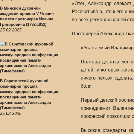
«Отец Александр опекает 
В Минской духовной
Рассчитываю, что к его ин
академии прошли V Чтения
памяти протоиерея Иоанна
во всех регионах нашей ст
Григоровича (1792-1852)
25.02.2025
Протоиерей Александр Ткач
«Уважаемый Владимир В
Полтора десятка лет н
детей, у которых жизн
ничего нельзя сделать
В Саратовской духовной
боли.
семинарии прошла
международная конференция,
посвященная памяти
Первый детский хоспис
архиепископа Александра
(Тимофеева)
принадлежит Валентин
25.02.2025
профессий позволили 
Высокие стандарты ка