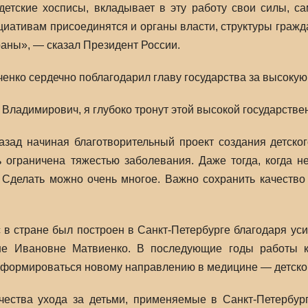
детские хосписы, вкладывает в эту работу свои силы, 
ициативам присоединятся и органы власти, структуры граж
раны», — сказал Президент России.
енко сердечно поблагодарил главу государства за высокую 
ладимирович, я глубоко тронут этой высокой государстве
азад начиная благотворительный проект создания детско
ь ограничена тяжестью заболевания. Даже тогда, когда н
. Сделать можно очень многое. Важно сохранить качество
 в стране был построен в Санкт-Петербурге благодаря ус
е Ивановне Матвиенко. В последующие годы работы ко
сформироваться новому направлению в медицине — детско
чества ухода за детьми, применяемые в Санкт-Петербур