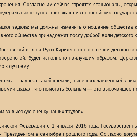
ранения. Согласно им сейчас строятся стационары, откр
едеральных округов, приезжают из европейских государств
ьшая задача: мы должны изменить отношение общества к
ного общества принадлежит послу доброй воли детского хо
сковский и всея Руси Кирилл при посещении детского хо
 доверено ей, будет исполнено наилучшим образом. Церко
р к лучшему.
ель — лауреат такой премии, ныне прославленный в лике 
 премии сказал, что помогать больным — это высочайшее п
ам за высокую оценку наших трудов».
сийской Федерации с 1 января 2016 года Государственн
н Президентом в сентябре прошлого года. Согласно докум