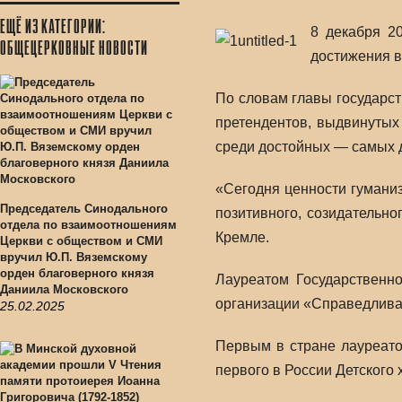
ЕЩЁ ИЗ КАТЕГОРИИ:
8 декабря 2
ОБЩЕЦЕРКОВНЫЕ НОВОСТИ
достижения в
По словам главы государс
претендентов, выдвинутых
среди достойных — самых 
«Сегодня ценности гуманиз
Председатель Синодального
позитивного, созидательн
отдела по взаимоотношениям
Кремле.
Церкви с обществом и СМИ
вручил Ю.П. Вяземскому
орден благоверного князя
Лауреатом Государственн
Даниила Московского
организации «Справедливая
25.02.2025
Первым в стране лауреато
первого в России Детского