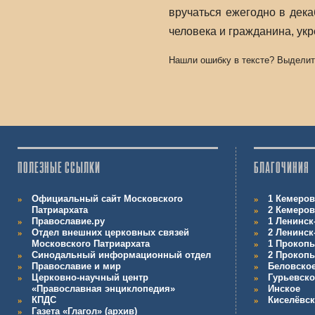
вручаться ежегодно в дек
человека и гражданина, ук
Нашли ошибку в тексте? Выделит
ПОЛЕЗНЫЕ ССЫЛКИ
БЛАГОЧИНИЯ
Официальный сайт Московского
1 Кемеров
Патриархата
2 Кемеров
Православие.ру
1 Ленинск
Отдел внешних церковных связей
2 Ленинск
Московского Патриархата
1 Прокопь
Синодальный информационный отдел
2 Прокопь
Православие и мир
Беловско
Церковно-научный центр
Гурьевско
«Православная энциклопедия»
Инское
КПДС
Киселёвс
Газета «Глагол» (архив)