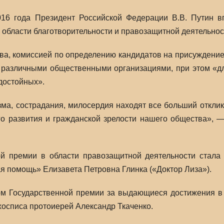
016 года Президент Российской Федерации В.В. Путин 
 области благотворительности и правозащитной деятельнос
тва, комиссией по определению кандидатов на присуждени
 различными общественными организациями, при этом «дл
достойных».
ма, сострадания, милосердия находят все больший отклик
ого развития и гражданской зрелости нашего общества», 
ой премии в области правозащитной деятельности стал
 помощь» Елизавета Петровна Глинка («Доктор Лиза»).
м Государственной премии за выдающиеся достижения в о
 хосписа протоиерей Александр Ткаченко.