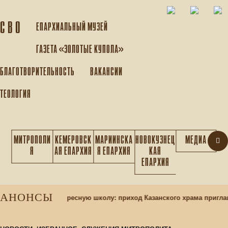
С В О
ЕПАРХИАЛЬНЫЙ МУЗEЙ
ГАЗЕТА «ЗОЛОТЫЕ КУПОЛА»
БЛАГОТВОРИТЕЛЬНОСТЬ
ВАКАНСИИ
ТЕОЛОГИЯ
МИТРОПОЛИ
КЕМЕРОВСК
МАРИИНСКА
НОВОКУЗНЕЦ
МЕДИА
Я
АЯ ЕПАРХИЯ
Я ЕПАРХИЯ
КАЯ
ЕПАРХИЯ
АНОНСЫ
ор учащихся в воскресную школу: приход Казанского храма пригла