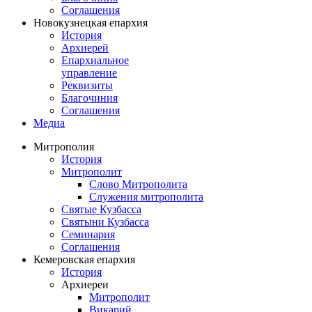
Соглашения
Новокузнецкая епархия
История
Архиерей
Епархиальное
управление
Реквизиты
Благочиния
Соглашения
Медиа
Митрополия
История
Митрополит
Слово Митрополита
Служения митрополита
Святые Кузбасса
Святыни Кузбасса
Семинария
Соглашения
Кемеровская епархия
История
Архиереи
Митрополит
Викарий