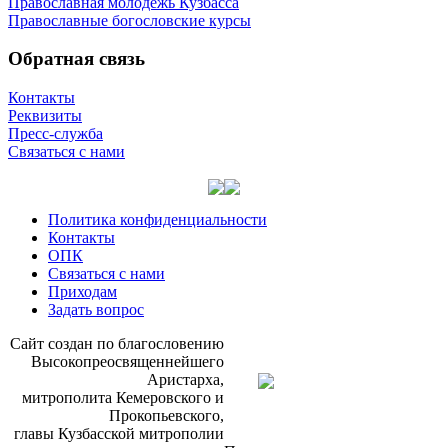
Православная молодёжь Кузбасса
Православные богословские курсы
Обратная связь
Контакты
Реквизиты
Пресс-служба
Связаться с нами
Политика конфиденциальности
Контакты
ОПК
Связаться с нами
Приходам
Задать вопрос
Сайт со­здан по бла­го­сло­ве­нию
Вы­со­ко­прео­свя­щен­ней­ше­го
Ари­стар­ха,
мит­ро­по­ли­та Ке­ме­ров­ско­го и
Про­ко­пьев­ско­го,
гла­вы Куз­бас­ской мит­ро­по­лии