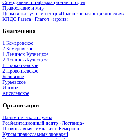
Синодальный информационный отдел
Православие и мир
Церковно-научный центр «Православная энциклопедия»
КПДС
Газета «Глагол» (архив)
Благочиния
1 Кемеровское
2 Кемеровское
1 Ленинск-Кузнецкое
2 Ленинск-Кузнецкое
1 Прокопьевское
2 Прокопьевское
Беловское
Гурьевское
Инское
Киселёвское
Организации
Паломническая служба
Реабилитационный центр «Лествица»
Православная гимназия г. Кемерово
Курсы православных звонарей