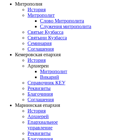
Митрополия
История
Митрополит
Слово Митрополита
Служения митрополита
Святые Кузбасса
Святыни Кузбасса
Семинария
Соглашения
Кемеровская епархия
История
Архиереи
Митрополит
Викарий
Справочник КЕУ
Реквизиты
Благочиния
Соглашения
Мариинская епархия
История
Архиерей
Епархиальное
управление
Реквизиты
Благочиния