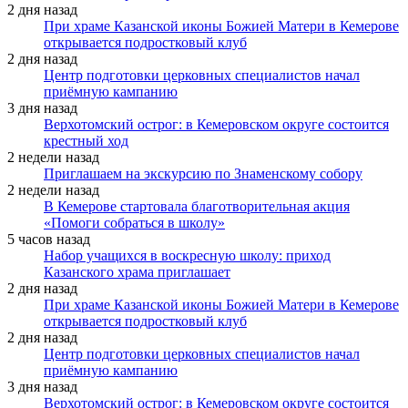
2 дня назад
При храме Казанской иконы Божией Матери в Кемерове
открывается подростковый клуб
2 дня назад
Центр подготовки церковных специалистов начал
приёмную кампанию
3 дня назад
Верхотомский острог: в Кемеровском округе состоится
крестный ход
2 недели назад
Приглашаем на экскурсию по Знаменскому собору
2 недели назад
В Кемерове стартовала благотворительная акция
«Помоги собраться в школу»
5 часов назад
Набор учащихся в воскресную школу: приход
Казанского храма приглашает
2 дня назад
При храме Казанской иконы Божией Матери в Кемерове
открывается подростковый клуб
2 дня назад
Центр подготовки церковных специалистов начал
приёмную кампанию
3 дня назад
Верхотомский острог: в Кемеровском округе состоится