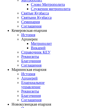
Митрополит
Слово Митрополита
Служения митрополита
Святые Кузбасса
Святыни Кузбасса
Семинария
Соглашения
Кемеровская епархия
История
Архиереи
Митрополит
Викарий
Справочник КЕУ
Реквизиты
Благочиния
Соглашения
Мариинская епархия
История
Архиерей
Епархиальное
управление
Реквизиты
Благочиния
Соглашения
Новокузнецкая епархия