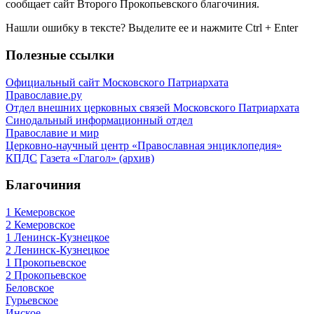
сообщает сайт Второго Прокопьевского благочиния.
Нашли ошибку в тексте? Выделите ее и нажмите
Ctrl
+
Enter
Полезные ссылки
Официальный сайт Московского Патриархата
Православие.ру
Отдел внешних церковных связей Московского Патриархата
Синодальный информационный отдел
Православие и мир
Церковно-научный центр «Православная энциклопедия»
КПДС
Газета «Глагол» (архив)
Благочиния
1 Кемеровское
2 Кемеровское
1 Ленинск-Кузнецкое
2 Ленинск-Кузнецкое
1 Прокопьевское
2 Прокопьевское
Беловское
Гурьевское
Инское