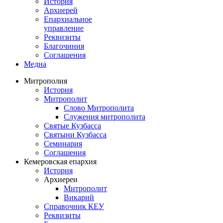
История
Архиерей
Епархиальное
управление
Реквизиты
Благочиния
Соглашения
Медиа
Митрополия
История
Митрополит
Слово Митрополита
Служения митрополита
Святые Кузбасса
Святыни Кузбасса
Семинария
Соглашения
Кемеровская епархия
История
Архиереи
Митрополит
Викарий
Справочник КЕУ
Реквизиты