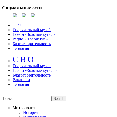
Социальные сети
С В О
Епархиальный музей
Газета «Золотые купола»
Радио «Новолетие»
Благотворительность
Теология
С В О
Епархиальный музeй
Газета «Золотые купола»
Благотворительность
Вакансии
Теология
Митрополия
История