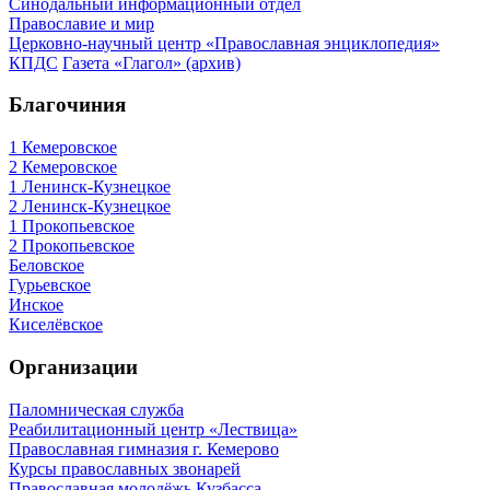
Синодальный информационный отдел
Православие и мир
Церковно-научный центр «Православная энциклопедия»
КПДС
Газета «Глагол» (архив)
Благочиния
1 Кемеровское
2 Кемеровское
1 Ленинск-Кузнецкое
2 Ленинск-Кузнецкое
1 Прокопьевское
2 Прокопьевское
Беловское
Гурьевское
Инское
Киселёвское
Организации
Паломническая служба
Реабилитационный центр «Лествица»
Православная гимназия г. Кемерово
Курсы православных звонарей
Православная молодёжь Кузбасса