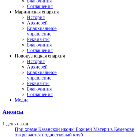
Благочиния
Соглашения
Мариинская епархия
История
Архиерей
Епархиальное
управление
Реквизиты
Благочиния
Соглашения
Новокузнецкая епархия
История
Архиерей
Епархиальное
управление
Реквизиты
Благочиния
Соглашения
Медиа
Анонсы
1 день назад
При храме Казанской иконы Божией Матери в Кемерове
открывается подростковый клуб