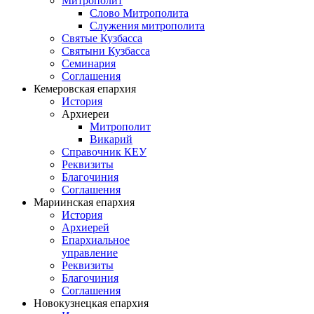
Митрополит
Слово Митрополита
Служения митрополита
Святые Кузбасса
Святыни Кузбасса
Семинария
Соглашения
Кемеровская епархия
История
Архиереи
Митрополит
Викарий
Справочник КЕУ
Реквизиты
Благочиния
Соглашения
Мариинская епархия
История
Архиерей
Епархиальное
управление
Реквизиты
Благочиния
Соглашения
Новокузнецкая епархия