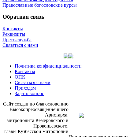
Православные богословские курсы
Обратная связь
Контакты
Реквизиты
Пресс-служба
Связаться с нами
Политика конфиденциальности
Контакты
ОПК
Связаться с нами
Приходам
Задать вопрос
Сайт со­здан по бла­го­сло­ве­нию
Вы­со­ко­прео­свя­щен­ней­ше­го
Ари­стар­ха,
мит­ро­по­ли­та Ке­ме­ров­ско­го и
Про­ко­пьев­ско­го,
гла­вы Куз­бас­ской мит­ро­по­лии
При ис­поль­зо­ва­нии ма­те­ри­а­