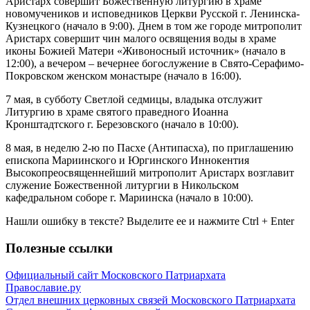
Аристарх совершит Божественную литургию в храме
новомучеников и исповедников Церкви Русской г. Ленинска-
Кузнецкого (начало в 9:00). Днем в том же городе митрополит
Аристарх совершит чин малого освящения воды в храме
иконы Божией Матери «Живоносный источник» (начало в
12:00), а вечером – вечернее богослужение в Свято-Серафимо-
Покровском женском монастыре (начало в 16:00).
7 мая, в субботу Светлой седмицы, владыка отслужит
Литургию в храме святого праведного Иоанна
Кронштадтского г. Березовского (начало в 10:00).
8 мая, в неделю 2-ю по Пасхе (Антипасха), по приглашению
епископа Мариинского и Юргинского Иннокентия
Высокопреосвященнейший митрополит Аристарх возглавит
служение Божественной литургии в Никольском
кафедральном соборе г. Мариинска (начало в 10:00).
Нашли ошибку в тексте? Выделите ее и нажмите
Ctrl
+
Enter
Полезные ссылки
Официальный сайт Московского Патриархата
Православие.ру
Отдел внешних церковных связей Московского Патриархата