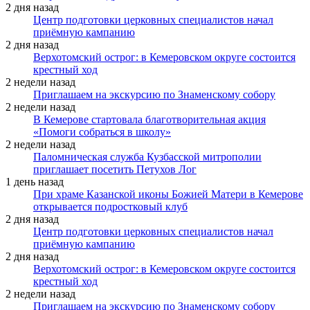
2 дня назад
Центр подготовки церковных специалистов начал
приёмную кампанию
2 дня назад
Верхотомский острог: в Кемеровском округе состоится
крестный ход
2 недели назад
Приглашаем на экскурсию по Знаменскому собору
2 недели назад
В Кемерове стартовала благотворительная акция
«Помоги собраться в школу»
2 недели назад
Паломническая служба Кузбасской митрополии
приглашает посетить Петухов Лог
1 день назад
При храме Казанской иконы Божией Матери в Кемерове
открывается подростковый клуб
2 дня назад
Центр подготовки церковных специалистов начал
приёмную кампанию
2 дня назад
Верхотомский острог: в Кемеровском округе состоится
крестный ход
2 недели назад
Приглашаем на экскурсию по Знаменскому собору