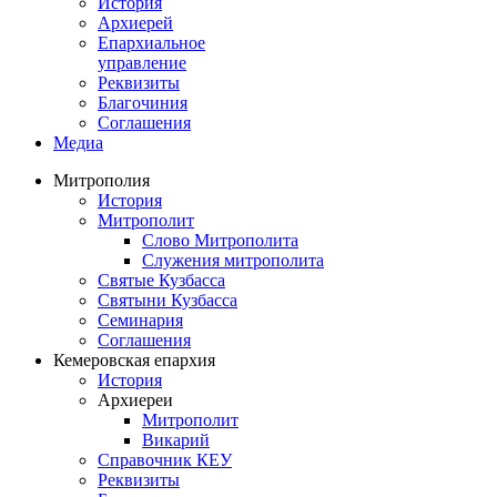
История
Архиерей
Епархиальное
управление
Реквизиты
Благочиния
Соглашения
Медиа
Митрополия
История
Митрополит
Слово Митрополита
Служения митрополита
Святые Кузбасса
Святыни Кузбасса
Семинария
Соглашения
Кемеровская епархия
История
Архиереи
Митрополит
Викарий
Справочник КЕУ
Реквизиты