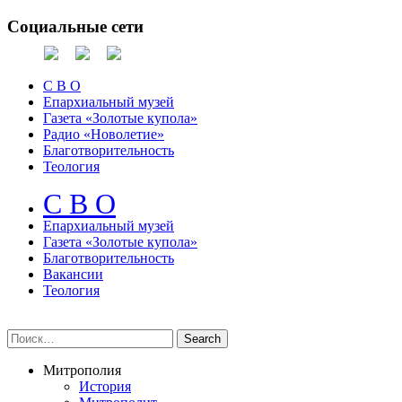
Социальные сети
С В О
Епархиальный музей
Газета «Золотые купола»
Радио «Новолетие»
Благотворительность
Теология
С В О
Епархиальный музeй
Газета «Золотые купола»
Благотворительность
Вакансии
Теология
Митрополия
История