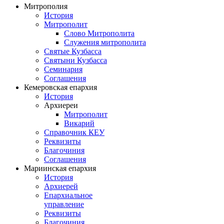
Митрополия
История
Митрополит
Слово Митрополита
Служения митрополита
Святые Кузбасса
Святыни Кузбасса
Семинария
Соглашения
Кемеровская епархия
История
Архиереи
Митрополит
Викарий
Справочник КЕУ
Реквизиты
Благочиния
Соглашения
Мариинская епархия
История
Архиерей
Епархиальное
управление
Реквизиты
Благочиния