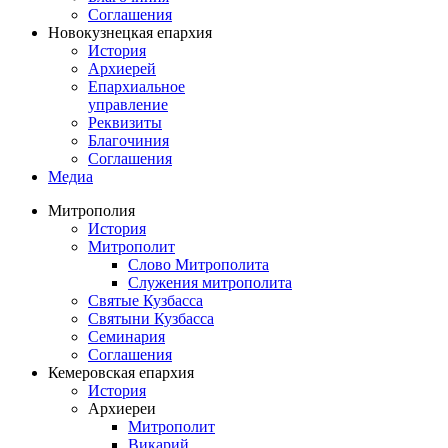
Соглашения
Новокузнецкая епархия
История
Архиерей
Епархиальное
управление
Реквизиты
Благочиния
Соглашения
Медиа
Митрополия
История
Митрополит
Слово Митрополита
Служения митрополита
Святые Кузбасса
Святыни Кузбасса
Семинария
Соглашения
Кемеровская епархия
История
Архиереи
Митрополит
Викарий