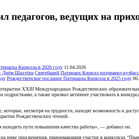
 педагогов, ведущих на прихо
триарха Кирилла в 2026 году
11.04.2026
Святейший Патриарх Кирилл поздравил кузбасс
Рождественское послание Патриарха Кирилла в 2025 году
06
 открытии XXIII Международных Рождественских образовательн
 и подростками, а также призвал активнее участвовать в конку
, которые, несмотря на трудности, находят возможность в дост
ткрытии Рождественских чтений.
 находить пути повышения качества работы», — добавил он.
м на ниве просвещения, принимающим участие в конкурсах “Пра