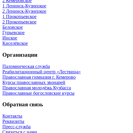
2 Кемеровское
1 Ленинск-Кузнецкое
2 Ленинск-Кузнецкое
1 Прокопьевское
2 Прокопьевское
Беловское
Гурьевское
Инское
Киселёвское
Организации
Паломническая служба
Реабилитационный центр «Лествица»
Православная гимназия г. Кемерово
Курсы православных звонарей
Православная молодёжь Кузбасса
Православные богословские курсы
Обратная связь
Контакты
Реквизиты
Пресс-служба
Связаться с нами