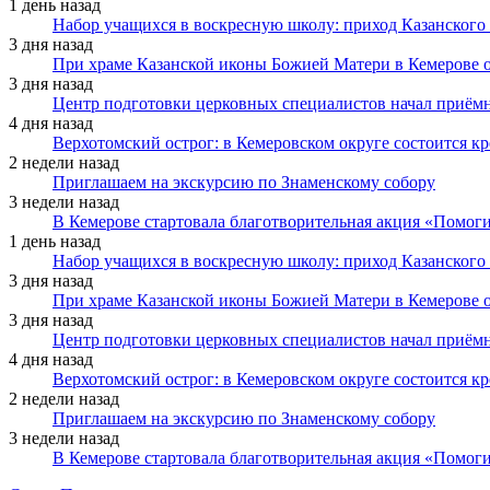
1 день назад
Набор учащихся в воскресную школу: приход Казанского
3 дня назад
При храме Казанской иконы Божией Матери в Кемерове 
3 дня назад
Центр подготовки церковных специалистов начал приё
4 дня назад
Верхотомский острог: в Кемеровском округе состоится к
2 недели назад
Приглашаем на экскурсию по Знаменскому собору
3 недели назад
В Кемерове стартовала благотворительная акция «Помоги
1 день назад
Набор учащихся в воскресную школу: приход Казанского
3 дня назад
При храме Казанской иконы Божией Матери в Кемерове 
3 дня назад
Центр подготовки церковных специалистов начал приё
4 дня назад
Верхотомский острог: в Кемеровском округе состоится к
2 недели назад
Приглашаем на экскурсию по Знаменскому собору
3 недели назад
В Кемерове стартовала благотворительная акция «Помоги