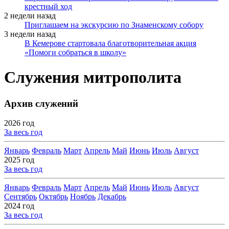
крестный ход
2 недели назад
Приглашаем на экскурсию по Знаменскому собору
3 недели назад
В Кемерове стартовала благотворительная акция
«Помоги собраться в школу»
Служения митрополита
Архив служений
2026 год
За весь год
Январь
Февраль
Март
Апрель
Май
Июнь
Июль
Август
2025 год
За весь год
Январь
Февраль
Март
Апрель
Май
Июнь
Июль
Август
Сентябрь
Октябрь
Ноябрь
Декабрь
2024 год
За весь год