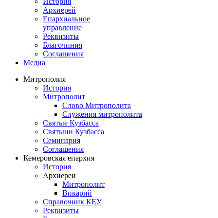
История
Архиерей
Епархиальное
управление
Реквизиты
Благочиния
Соглашения
Медиа
Митрополия
История
Митрополит
Слово Митрополита
Служения митрополита
Святые Кузбасса
Святыни Кузбасса
Семинария
Соглашения
Кемеровская епархия
История
Архиереи
Митрополит
Викарий
Справочник КЕУ
Реквизиты