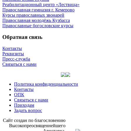
Реабилитационный центр «Лествица»
Православная гимназия г. Кемерово
Курсы православных звонарей
Православная молодёжь Кузбасса
Православные богословские курсы
Обратная связь
Контакты
Реквизиты
Пресс-служба
Связаться с нами
Политика конфиденциальности
Контакты
ОПК
Связаться с нами
Приходам
Задать вопрос
Сайт со­здан по бла­го­сло­ве­нию
Вы­со­ко­прео­свя­щен­ней­ше­го
Ари­стар­ха,