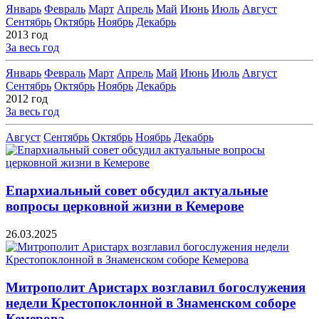
Январь
Февраль
Март
Апрель
Май
Июнь
Июль
Август
Сентябрь
Октябрь
Ноябрь
Декабрь
2013 год
За весь год
Январь
Февраль
Март
Апрель
Май
Июнь
Июль
Август
Сентябрь
Октябрь
Ноябрь
Декабрь
2012 год
За весь год
Август
Сентябрь
Октябрь
Ноябрь
Декабрь
Епархиальный совет обсудил актуальные
вопросы церковной жизни в Кемерове
26.03.2025
Митрополит Аристарх возглавил богослужения
недели Крестопоклонной в Знаменском соборе
Кемерова