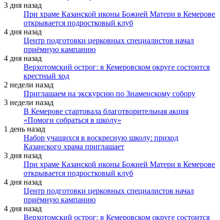
3 дня назад
При храме Казанской иконы Божией Матери в Кемерове
открывается подростковый клуб
4 дня назад
Центр подготовки церковных специалистов начал
приёмную кампанию
4 дня назад
Верхотомский острог: в Кемеровском округе состоится
крестный ход
2 недели назад
Приглашаем на экскурсию по Знаменскому собору
3 недели назад
В Кемерове стартовала благотворительная акция
«Помоги собраться в школу»
1 день назад
Набор учащихся в воскресную школу: приход
Казанского храма приглашает
3 дня назад
При храме Казанской иконы Божией Матери в Кемерове
открывается подростковый клуб
4 дня назад
Центр подготовки церковных специалистов начал
приёмную кампанию
4 дня назад
Верхотомский острог: в Кемеровском округе состоится