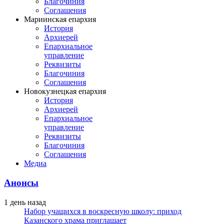
Благочиния
Соглашения
Мариинская епархия
История
Архиерей
Епархиальное
управление
Реквизиты
Благочиния
Соглашения
Новокузнецкая епархия
История
Архиерей
Епархиальное
управление
Реквизиты
Благочиния
Соглашения
Медиа
Анонсы
1 день назад
Набор учащихся в воскресную школу: приход
Казанского храма приглашает