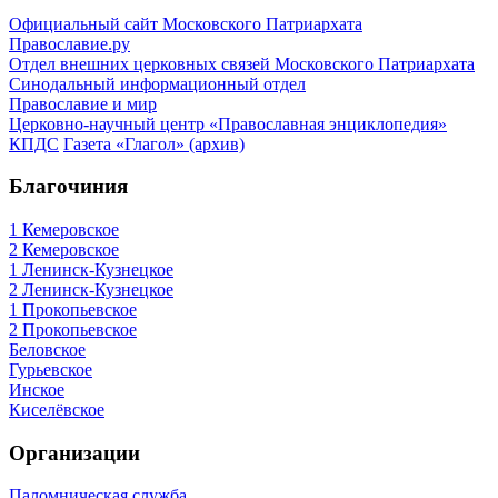
Официальный сайт Московского Патриархата
Православие.ру
Отдел внешних церковных связей Московского Патриархата
Синодальный информационный отдел
Православие и мир
Церковно-научный центр «Православная энциклопедия»
КПДС
Газета «Глагол» (архив)
Благочиния
1 Кемеровское
2 Кемеровское
1 Ленинск-Кузнецкое
2 Ленинск-Кузнецкое
1 Прокопьевское
2 Прокопьевское
Беловское
Гурьевское
Инское
Киселёвское
Организации
Паломническая служба