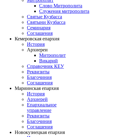
Митрополит
Слово Митрополита
Служения митрополита
Святые Кузбасса
Святыни Кузбасса
Семинария
Соглашения
Кемеровская епархия
История
Архиереи
Митрополит
Викарий
Справочник КЕУ
Реквизиты
Благочиния
Соглашения
Мариинская епархия
История
Архиерей
Епархиальное
управление
Реквизиты
Благочиния
Соглашения
Новокузнецкая епархия