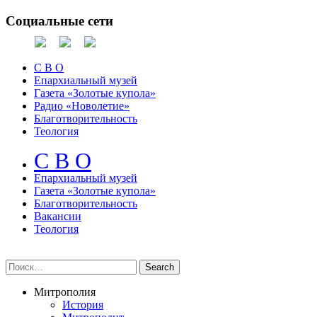
Социальные сети
С В О
Епархиальный музей
Газета «Золотые купола»
Радио «Новолетие»
Благотворительность
Теология
С В О
Епархиальный музeй
Газета «Золотые купола»
Благотворительность
Вакансии
Теология
Митрополия
История