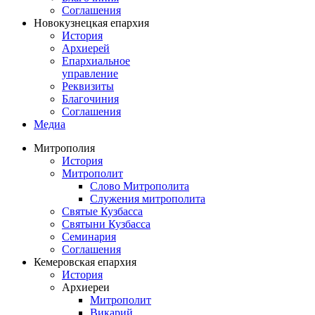
Соглашения
Новокузнецкая епархия
История
Архиерей
Епархиальное
управление
Реквизиты
Благочиния
Соглашения
Медиа
Митрополия
История
Митрополит
Слово Митрополита
Служения митрополита
Святые Кузбасса
Святыни Кузбасса
Семинария
Соглашения
Кемеровская епархия
История
Архиереи
Митрополит
Викарий