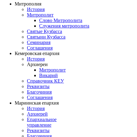
Митрополия
История
Митрополит
Слово Митрополита
Служения митрополита
Святые Кузбасса
Святыни Кузбасса
Семинария
Соглашения
Кемеровская епархия
История
Архиереи
Митрополит
Викарий
Справочник КЕУ
Реквизиты
Благочиния
Соглашения
Мариинская епархия
История
Архиерей
Епархиальное
управление
Реквизиты
Благочиния