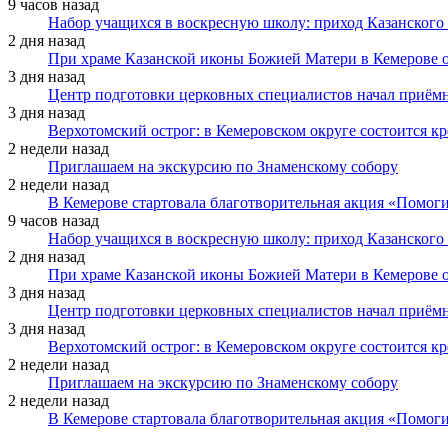
9 часов назад
Набор учащихся в воскресную школу: приход Казанского
2 дня назад
При храме Казанской иконы Божией Матери в Кемерове 
3 дня назад
Центр подготовки церковных специалистов начал приё
3 дня назад
Верхотомский острог: в Кемеровском округе состоится к
2 недели назад
Приглашаем на экскурсию по Знаменскому собору
2 недели назад
В Кемерове стартовала благотворительная акция «Помоги
9 часов назад
Набор учащихся в воскресную школу: приход Казанского
2 дня назад
При храме Казанской иконы Божией Матери в Кемерове 
3 дня назад
Центр подготовки церковных специалистов начал приё
3 дня назад
Верхотомский острог: в Кемеровском округе состоится к
2 недели назад
Приглашаем на экскурсию по Знаменскому собору
2 недели назад
В Кемерове стартовала благотворительная акция «Помоги