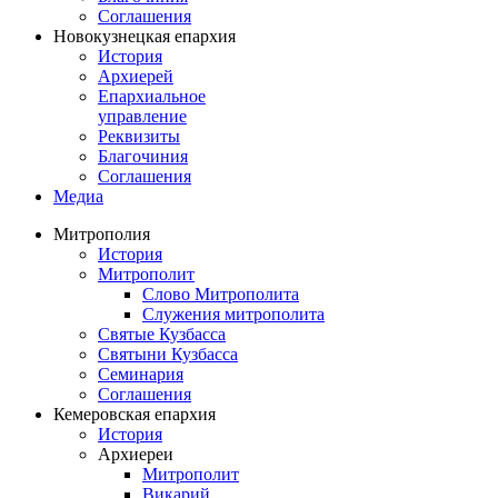
Соглашения
Новокузнецкая епархия
История
Архиерей
Епархиальное
управление
Реквизиты
Благочиния
Соглашения
Медиа
Митрополия
История
Митрополит
Слово Митрополита
Служения митрополита
Святые Кузбасса
Святыни Кузбасса
Семинария
Соглашения
Кемеровская епархия
История
Архиереи
Митрополит
Викарий