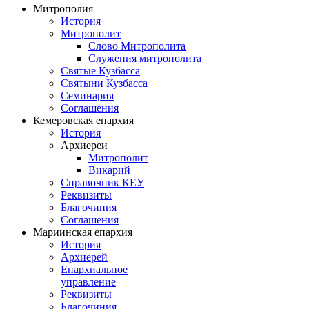
Митрополия
История
Митрополит
Слово Митрополита
Служения митрополита
Святые Кузбасса
Святыни Кузбасса
Семинария
Соглашения
Кемеровская епархия
История
Архиереи
Митрополит
Викарий
Справочник КЕУ
Реквизиты
Благочиния
Соглашения
Мариинская епархия
История
Архиерей
Епархиальное
управление
Реквизиты
Благочиния