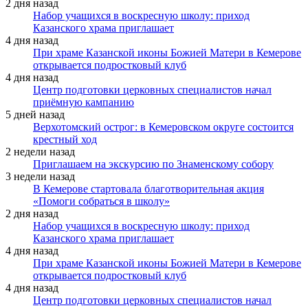
2 дня назад
Набор учащихся в воскресную школу: приход
Казанского храма приглашает
4 дня назад
При храме Казанской иконы Божией Матери в Кемерове
открывается подростковый клуб
4 дня назад
Центр подготовки церковных специалистов начал
приёмную кампанию
5 дней назад
Верхотомский острог: в Кемеровском округе состоится
крестный ход
2 недели назад
Приглашаем на экскурсию по Знаменскому собору
3 недели назад
В Кемерове стартовала благотворительная акция
«Помоги собраться в школу»
2 дня назад
Набор учащихся в воскресную школу: приход
Казанского храма приглашает
4 дня назад
При храме Казанской иконы Божией Матери в Кемерове
открывается подростковый клуб
4 дня назад
Центр подготовки церковных специалистов начал