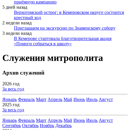
приёмную кампанию
5 дней назад
Верхотомский острог: в Кемеровском округе состоится
крестный ход
2 недели назад
Приглашаем на экскурсию по Знаменскому собору
3 недели назад
В Кемерове стартовала благотворительная акция
«Помоги собраться в школу»
Служения митрополита
Архив служений
2026 год
За весь год
Январь
Февраль
Март
Апрель
Май
Июнь
Июль
Август
2025 год
За весь год
Январь
Февраль
Март
Апрель
Май
Июнь
Июль
Август
Сентябрь
Октябрь
Ноябрь
Декабрь