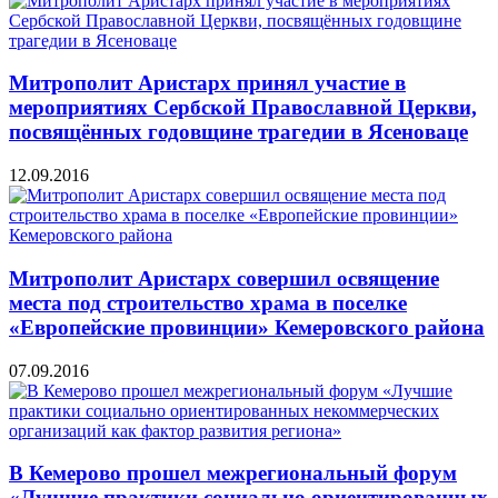
Митрополит Аристарх принял участие в
мероприятиях Сербской Православной Церкви,
посвящённых годовщине трагедии в Ясеноваце
12.09.2016
Митрополит Аристарх совершил освящение
места под строительство храма в поселке
«Европейские провинции» Кемеровского района
07.09.2016
В Кемерово прошел межрегиональный форум
«Лучшие практики социально ориентированных