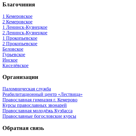
Благочиния
1 Кемеровское
2 Кемеровское
1 Ленинск-Кузнецкое
2 Ленинск-Кузнецкое
1 Прокопьевское
2 Прокопьевское
Беловское
Гурьевское
Инское
Киселёвское
Организации
Паломническая служба
Реабилитационный центр «Лествица»
Православная гимназия г. Кемерово
Курсы православных звонарей
Православная молодёжь Кузбасса
Православные богословские курсы
Обратная связь