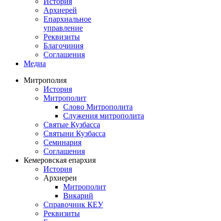
История
Архиерей
Епархиальное
управление
Реквизиты
Благочиния
Соглашения
Медиа
Митрополия
История
Митрополит
Слово Митрополита
Служения митрополита
Святые Кузбасса
Святыни Кузбасса
Семинария
Соглашения
Кемеровская епархия
История
Архиереи
Митрополит
Викарий
Справочник КЕУ
Реквизиты