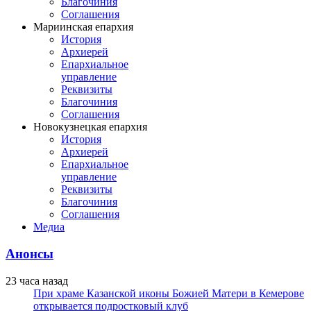
Благочиния
Соглашения
Мариинская епархия
История
Архиерей
Епархиальное
управление
Реквизиты
Благочиния
Соглашения
Новокузнецкая епархия
История
Архиерей
Епархиальное
управление
Реквизиты
Благочиния
Соглашения
Медиа
Анонсы
23 часа назад
При храме Казанской иконы Божией Матери в Кемерове
открывается подростковый клуб