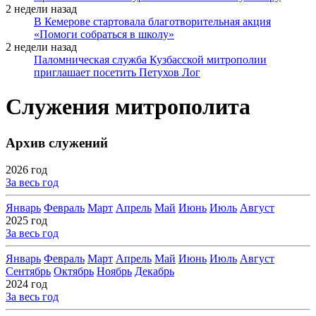
2 недели назад
В Кемерове стартовала благотворительная акция
«Помоги собраться в школу»
2 недели назад
Паломническая служба Кузбасской митрополии
приглашает посетить Петухов Лог
Служения митрополита
Архив служений
2026 год
За весь год
Январь
Февраль
Март
Апрель
Май
Июнь
Июль
Август
2025 год
За весь год
Январь
Февраль
Март
Апрель
Май
Июнь
Июль
Август
Сентябрь
Октябрь
Ноябрь
Декабрь
2024 год
За весь год