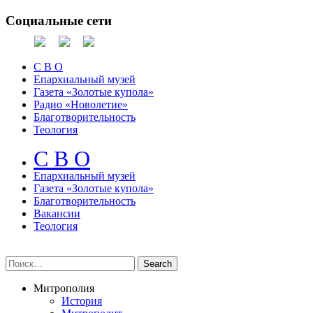
Социальные сети
С В О
Епархиальный музей
Газета «Золотые купола»
Радио «Новолетие»
Благотворительность
Теология
С В О
Епархиальный музeй
Газета «Золотые купола»
Благотворительность
Вакансии
Теология
Митрополия
История