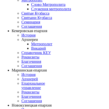
Митрополит
Слово Митрополита
Служения митрополита
Святые Кузбасса
Святыни Кузбасса
Семинария
Соглашения
Кемеровская епархия
История
Архиереи
Митрополит
Викарий
Справочник КЕУ
Реквизиты
Благочиния
Соглашения
Мариинская епархия
История
Архиерей
Епархиальное
управление
Реквизиты
Благочиния
Соглашения
Новокузнецкая епархия