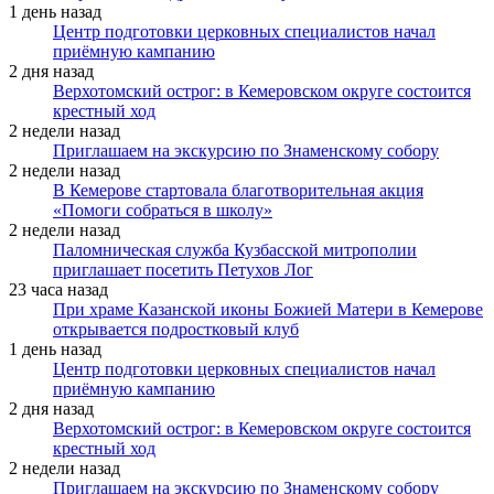
1 день назад
Центр подготовки церковных специалистов начал
приёмную кампанию
2 дня назад
Верхотомский острог: в Кемеровском округе состоится
крестный ход
2 недели назад
Приглашаем на экскурсию по Знаменскому собору
2 недели назад
В Кемерове стартовала благотворительная акция
«Помоги собраться в школу»
2 недели назад
Паломническая служба Кузбасской митрополии
приглашает посетить Петухов Лог
23 часа назад
При храме Казанской иконы Божией Матери в Кемерове
открывается подростковый клуб
1 день назад
Центр подготовки церковных специалистов начал
приёмную кампанию
2 дня назад
Верхотомский острог: в Кемеровском округе состоится
крестный ход
2 недели назад
Приглашаем на экскурсию по Знаменскому собору