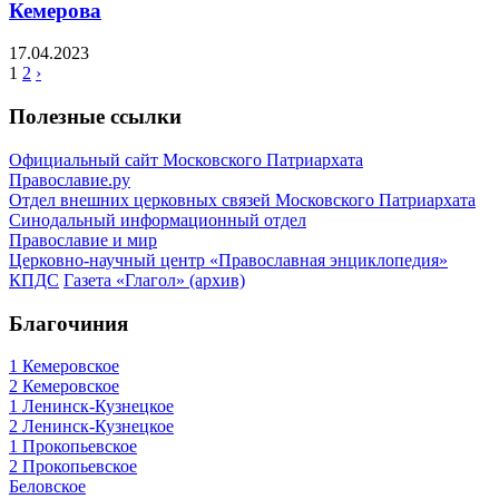
Кемерова
17.04.2023
1
2
›
Полезные ссылки
Официальный сайт Московского Патриархата
Православие.ру
Отдел внешних церковных связей Московского Патриархата
Синодальный информационный отдел
Православие и мир
Церковно-научный центр «Православная энциклопедия»
КПДС
Газета «Глагол» (архив)
Благочиния
1 Кемеровское
2 Кемеровское
1 Ленинск-Кузнецкое
2 Ленинск-Кузнецкое
1 Прокопьевское
2 Прокопьевское
Беловское