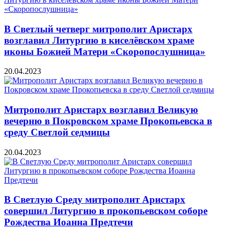
В Светлый четверг митрополит Аристарх
возглавил Литургию в киселёвском храме
иконы Божией Матери «Скоропослушница»
20.04.2023
Митрополит Аристарх возглавил Великую
вечерню в Покровском храме Прокопьевска в
среду Светлой седмицы
20.04.2023
В Светлую Среду митрополит Аристарх
совершил Литургию в прокопьевском соборе
Рождества Иоанна Предтечи