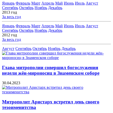
Январь
Февраль
Март
Апрель
Май
Июнь
Июль
Август
Сентябрь
Октябрь
Ноябрь
Декабрь
2013 год
За весь год
Январь
Февраль
Март
Апрель
Май
Июнь
Июль
Август
Сентябрь
Октябрь
Ноябрь
Декабрь
2012 год
За весь год
Август
Сентябрь
Октябрь
Ноябрь
Декабрь
Глава митрополии совершил богослужения
недели жён-мироносиц в Знаменском соборе
30.04.2023
Митрополит Аристарх встретил день своего
тезоименитства