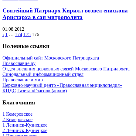
Святейший Патриарх Кирилл возвел епископа
Аристарха в сан митрополита
01.08.2012
‹
1
…
174
175
176
Полезные ссылки
Официальный сайт Московского Патриархата
Православие.ру
Отдел внешних церковных связей Московского Патриархата
Синодальный информационный отдел
Православие и мир
Церковно-научный центр «Православная энциклопедия»
КПДС
Газета «Глагол» (архив)
Благочиния
1 Кемеровское
2 Кемеровское
1 Ленинск-Кузнецкое
2 Ленинск-Кузнецкое
1 Прокопьевское