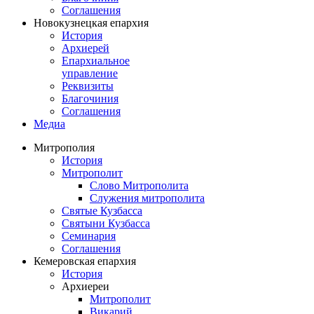
Соглашения
Новокузнецкая епархия
История
Архиерей
Епархиальное
управление
Реквизиты
Благочиния
Соглашения
Медиа
Митрополия
История
Митрополит
Слово Митрополита
Служения митрополита
Святые Кузбасса
Святыни Кузбасса
Семинария
Соглашения
Кемеровская епархия
История
Архиереи
Митрополит
Викарий