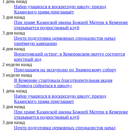
1 день назад
Набор учащихся в воскресную школу: приход
Казанского храма приглашает
3 дня назад
При храме Казанской иконы Божией Матери в Кемерове
открывается подростковый клуб
3 дня назад
Центр подготовки церковных специалистов начал
приёмную кампанию
4 дня назад
Верхотомский острог: в Кемеровском округе состоится
крестный ход
2 недели назад
Приглашаем на экскурсию по Знаменскому собору
3 недели назад
В Кемерове стартовала благотворительная акция
«Помоги собраться в школу»
1 день назад
Набор учащихся в воскресную школу: приход
Казанского храма приглашает
3 дня назад
При храме Казанской иконы Божией Матери в Кемерове
открывается подростковый клуб
3 дня назад
Центр подготовки церковных специалистов начал