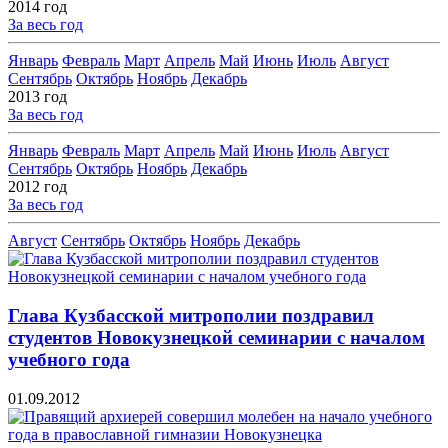
2014 год
За весь год
Январь
Февраль
Март
Апрель
Май
Июнь
Июль
Август
Сентябрь
Октябрь
Ноябрь
Декабрь
2013 год
За весь год
Январь
Февраль
Март
Апрель
Май
Июнь
Июль
Август
Сентябрь
Октябрь
Ноябрь
Декабрь
2012 год
За весь год
Август
Сентябрь
Октябрь
Ноябрь
Декабрь
Глава Кузбасской митрополии поздравил
студентов Новокузнецкой семинарии с началом
учебного года
01.09.2012