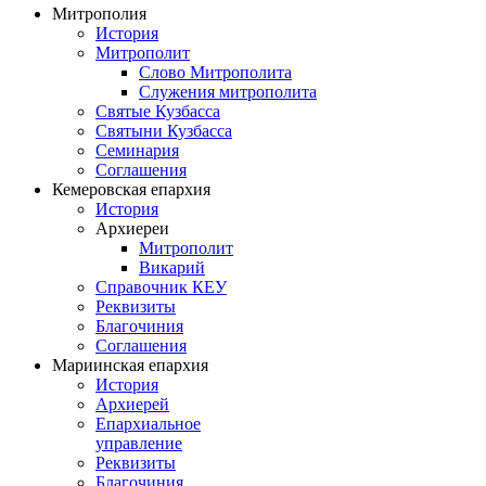
Митрополия
История
Митрополит
Слово Митрополита
Служения митрополита
Святые Кузбасса
Святыни Кузбасса
Семинария
Соглашения
Кемеровская епархия
История
Архиереи
Митрополит
Викарий
Справочник КЕУ
Реквизиты
Благочиния
Соглашения
Мариинская епархия
История
Архиерей
Епархиальное
управление
Реквизиты
Благочиния