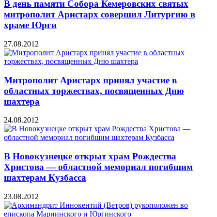
В день памяти Собора Кемеровских святых
митрополит Аристарх совершил Литургию в
храме Юрги
27.08.2012
Митрополит Аристарх принял участие в
областных торжествах, посвященных Дню
шахтера
24.08.2012
В Новокузнецке открыт храм Рождества
Христова — областной мемориал погибшим
шахтерам Кузбасса
23.08.2012