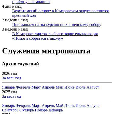
приёмную кампанию
4 дня назад
Верхотомский острог: в Кемеровском округе состоится
крестный ход
2 недели назад
Приглашаем на экскурсию по Знаменскому собору
3 недели назад
В Кемерове стартовала благотворительная акция
«Помоги собраться в школу»
Служения митрополита
Архив служений
2026 год
За весь год
Январь
Февраль
Март
Апрель
Май
Июнь
Июль
Август
2025 год
За весь год
Январь
Февраль
Март
Апрель
Май
Июнь
Июль
Август
Сентябрь
Октябрь
Ноябрь
Декабрь